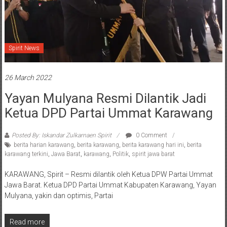
Spirit News
26 March 2022
Yayan Mulyana Resmi Dilantik Jadi
Ketua DPD Partai Ummat Karawang
Posted By: Iskandar Zulkarnaen Spirit
0 Comment
berita harian karawang
,
berita karawang
,
berita karawang hari ini
,
berita
karawang terkini
,
Jawa Barat
,
karawang
,
Politik
,
spirit jawa barat
KARAWANG, Spirit – Resmi dilantik oleh Ketua DPW Partai Ummat
Jawa Barat. Ketua DPD Partai Ummat Kabupaten Karawang, Yayan
Mulyana, yakin dan optimis, Partai
Read more