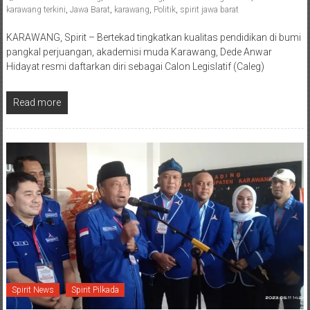
karawang terkini
,
Jawa Barat
,
karawang
,
Politik
,
spirit jawa barat
KARAWANG, Spirit – Bertekad tingkatkan kualitas pendidikan di bumi
pangkal perjuangan, akademisi muda Karawang, Dede Anwar
Hidayat resmi daftarkan diri sebagai Calon Legislatif (Caleg)
Read more
Spirit News
Spirit Pilkada