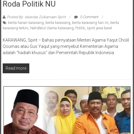
Roda Politik NU
Posted By: Iskandar Zulkarnaen Spirit
0 Comment
berita harian karawang
,
berita karawang
,
berita karawang hari ini
,
berita
karawang terkini
,
Nahdlatul Ulama Karawang
,
Politik
,
spirit jawa barat
KARAWANG, Spirit – Bahas pernyataan Menteri Agama Yaqut Cholil
Qoumas atau Gus Yaqut yang menyebut Kementerian Agama
adalah “hadiah khusus” dari Pemerintah Republik Indonesia
Read more