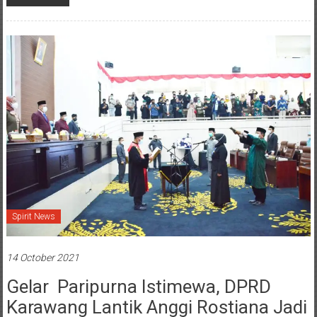
Spirit News
14 October 2021
Gelar Paripurna Istimewa, DPRD
Karawang Lantik Anggi Rostiana Jadi