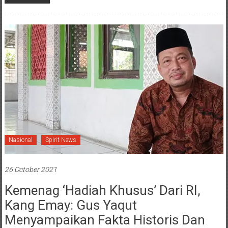
Nasional
Spirit News
26 October 2021
Kemenag ‘Hadiah Khusus’ Dari RI,
Kang Emay: Gus Yaqut
Menyampaikan Fakta Historis Dan