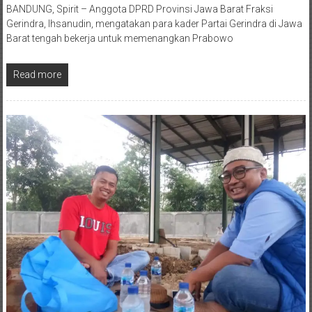
BANDUNG, Spirit – Anggota DPRD Provinsi Jawa Barat Fraksi
Gerindra, Ihsanudin, mengatakan para kader Partai Gerindra di Jawa
Barat tengah bekerja untuk memenangkan Prabowo
Read more