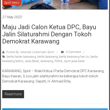
Spirit News
27 May 2022
Maju Jadi Calon Ketua DPC, Bayu
Jalin Silaturahmi Dengan Tokoh
Demokrat Karawang
Posted By: Iskandar Zulkarnaen Spirit
0 Comment
berita harian karawang
,
berita karawang
,
berita karawang hari ini
,
berita
karawang terkini
,
Jawa Barat
,
karawang
,
Politik
,
spirit jawa barat
KARAWANG, Spirit – Wakil Ketua I Partai Demokrat DPC Karawang,
Bayu Irawan, S.sos jalin silahturahmi ke beberapa tokoh-tokoh
Demokrat Karawang. Seperti, H. Ahmad Rifai,
Read more