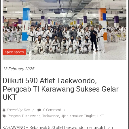
Spirit Sports
13 February 2025
Diikuti 590 Atlet Taekwondo,
Pengcab TI Karawang Sukses Gelar
UKT
Posted By: Dea
0 Comment
Pengcab TI Karawang
,
Taekwondo
,
Ujian Kenaikan Tingkat
,
UKT
KARAWANG – Sebanyak 590 atlet taekwondo mengikuti Ujian