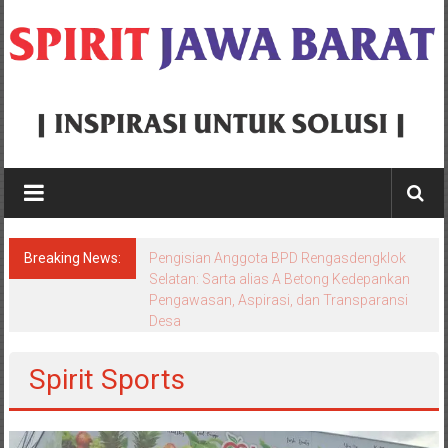
Skip
to
content
Spirit
Jawa
Barat
Breaking News:
Semprot Konsultan Pengawas Proyek
Inspirasi
Puskesmas Kotabaru Rp5,6 Miliar, Bupati
Aep: “Dibayar Penuh, Jangan Tunggu
Untuk
Komplain Baru Bergerak”
Solusi
Spirit Sports