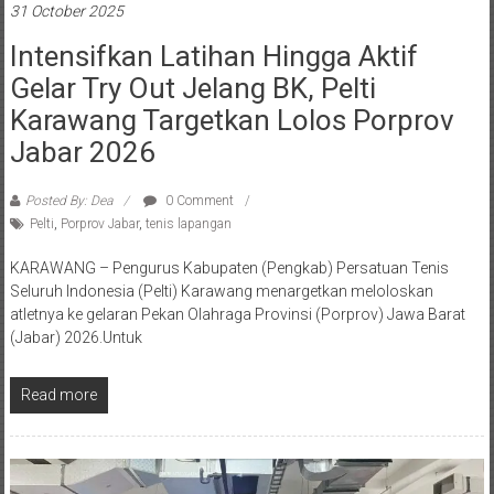
31 October 2025
Intensifkan Latihan Hingga Aktif
Gelar Try Out Jelang BK, Pelti
Karawang Targetkan Lolos Porprov
Jabar 2026‎
Posted By: Dea
0 Comment
Pelti
,
Porprov Jabar
,
tenis lapangan
‎KARAWANG – Pengurus Kabupaten (Pengkab) Persatuan Tenis
Seluruh Indonesia (Pelti) Karawang menargetkan meloloskan
atletnya ke gelaran Pekan Olahraga Provinsi (Porprov) Jawa Barat
(Jabar) 2026.‎‎Untuk
Read more