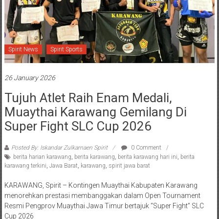
Spirit News
Spirit Sports
26 January 2026
Tujuh Atlet Raih Enam Medali,
Muaythai Karawang Gemilang Di
Super Fight SLC Cup 2026
Posted By: Iskandar Zulkarnaen Spirit
0 Comment
berita harian karawang
,
berita karawang
,
berita karawang hari ini
,
berita
karawang terkini
,
Jawa Barat
,
karawang
,
spirit jawa barat
KARAWANG, Spirit – Kontingen Muaythai Kabupaten Karawang
menorehkan prestasi membanggakan dalam Open Tournament
Resmi Pengprov Muaythai Jawa Timur bertajuk “Super Fight” SLC
Cup 2026