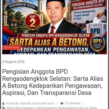
Spirit News
5 August 2026
Pengisian Anggota BPD
Rengasdengklok Selatan: Sarta Alias
A Betong Kedepankan Pengawasan,
Aspirasi, Dan Transparansi Desa
Posted By: Iskandar Zulkarnaen Spirit
0 Comment
berita harian karawang
,
berita karawang
,
berita karawang hari ini
,
berita