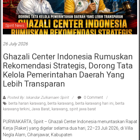
Spirit News
26 July 2026
Ghazali Center Indonesia Rumuskan
Rekomendasi Strategis, Dorong Tata
Kelola Pemerintahan Daerah Yang
Lebih Transparan
Posted By: Iskandar Zulkarnaen Spirit
0 Comment
berita harian karawang
,
berita karawang
,
berita karawang hari ini
,
berita
karawang terkini
,
Jawa Barat
,
karawang
,
spirit jawa barat
PURWAKARTA, Spirit – Ghazali Center Indonesia menuntaskan Rapat
Kerja (Raker) yang digelar selama dua hari, 22–23 Juli 2026, di Villa
Negla Alam, Cihanjawar, Kabupaten