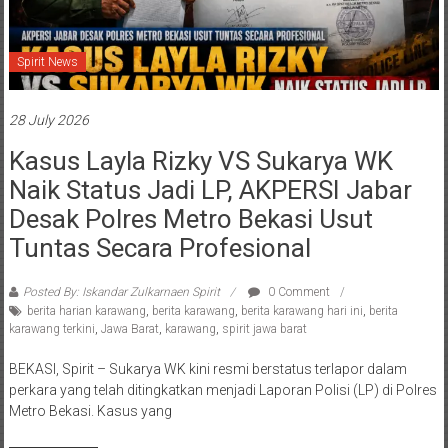
Spirit News
28 July 2026
Kasus Layla Rizky VS Sukarya WK
Naik Status Jadi LP, AKPERSI Jabar
Desak Polres Metro Bekasi Usut
Tuntas Secara Profesional
Posted By: Iskandar Zulkarnaen Spirit
0 Comment
berita harian karawang
,
berita karawang
,
berita karawang hari ini
,
berita
karawang terkini
,
Jawa Barat
,
karawang
,
spirit jawa barat
BEKASI, Spirit – Sukarya WK kini resmi berstatus terlapor dalam
perkara yang telah ditingkatkan menjadi Laporan Polisi (LP) di Polres
Metro Bekasi. Kasus yang