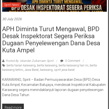
Spirit News
30 July 2026
APH Diminta Turut Mengawal, BPD
Desak Inspektorat Segera Periksa
Dugaan Penyelewengan Dana Desa
Kuta Ampel
Posted By: Iskandar Zulkarnaen Spirit
0 Comment
berita harian karawang
,
berita karawang
,
berita karawang hari ini
,
berita
karawang terkini
,
Jawa Barat
,
karawang
,
spirit jawa barat
KARAWANG, Spirit – Badan Permusyawaratan Desa (BPD) Desa
Kuta Ampel, Kecamatan Batujaya, mendesak Inspektorat Kabupaten
Karawang segera menindaklanjuti laporan dugaan penyelewengan
Dana Desa Tahun
Read more