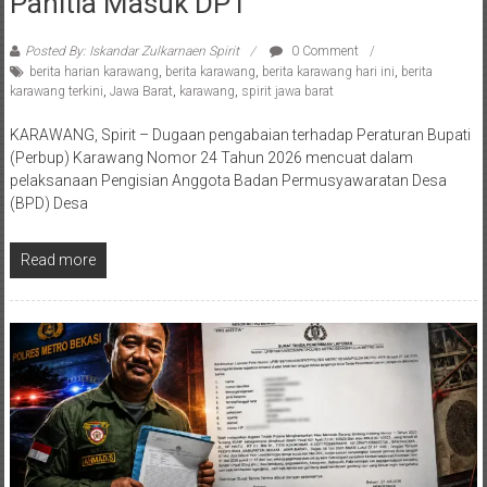
Panitia Masuk DPT
Posted By: Iskandar Zulkarnaen Spirit
0 Comment
berita harian karawang
,
berita karawang
,
berita karawang hari ini
,
berita
karawang terkini
,
Jawa Barat
,
karawang
,
spirit jawa barat
KARAWANG, Spirit – Dugaan pengabaian terhadap Peraturan Bupati
(Perbup) Karawang Nomor 24 Tahun 2026 mencuat dalam
pelaksanaan Pengisian Anggota Badan Permusyawaratan Desa
(BPD) Desa
Read more