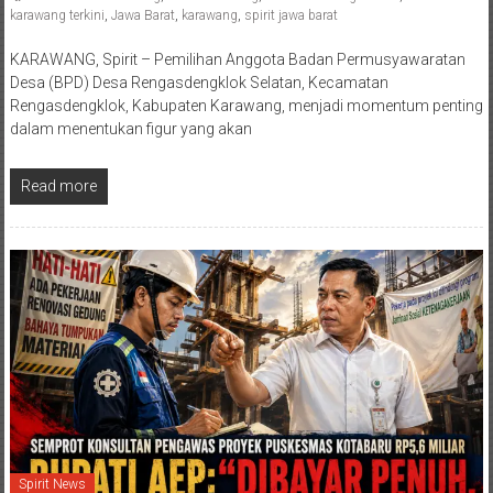
karawang terkini
,
Jawa Barat
,
karawang
,
spirit jawa barat
KARAWANG, Spirit – Pemilihan Anggota Badan Permusyawaratan
Desa (BPD) Desa Rengasdengklok Selatan, Kecamatan
Rengasdengklok, Kabupaten Karawang, menjadi momentum penting
dalam menentukan figur yang akan
Read more
Spirit News