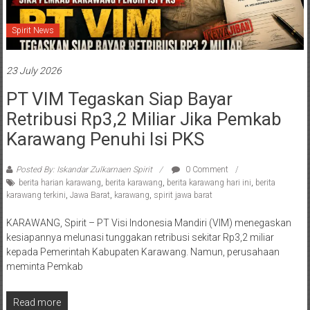
Spirit News
23 July 2026
PT VIM Tegaskan Siap Bayar
Retribusi Rp3,2 Miliar Jika Pemkab
Karawang Penuhi Isi PKS
Posted By: Iskandar Zulkarnaen Spirit
0 Comment
berita harian karawang
,
berita karawang
,
berita karawang hari ini
,
berita
karawang terkini
,
Jawa Barat
,
karawang
,
spirit jawa barat
KARAWANG, Spirit – PT Visi Indonesia Mandiri (VIM) menegaskan
kesiapannya melunasi tunggakan retribusi sekitar Rp3,2 miliar
kepada Pemerintah Kabupaten Karawang. Namun, perusahaan
meminta Pemkab
Read more