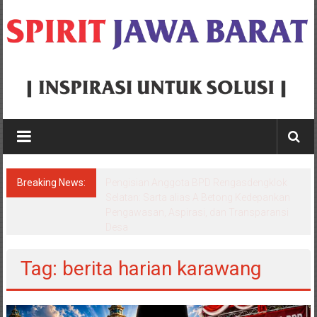
Skip
to
content
Spirit
Jawa
Barat
Breaking News:
Semprot Konsultan Pengawas Proyek
Inspirasi
Puskesmas Kotabaru Rp5,6 Miliar, Bupati
Aep: “Dibayar Penuh, Jangan Tunggu
Untuk
Komplain Baru Bergerak”
Solusi
Tag: berita harian karawang