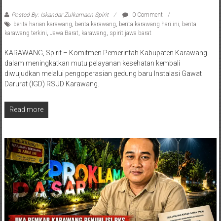
Posted By: Iskandar Zulkarnaen Spirit
0 Comment
berita harian karawang
,
berita karawang
,
berita karawang hari ini
,
berita
karawang terkini
,
Jawa Barat
,
karawang
,
spirit jawa barat
KARAWANG, Spirit – Komitmen Pemerintah Kabupaten Karawang
dalam meningkatkan mutu pelayanan kesehatan kembali
diwujudkan melalui pengoperasian gedung baru Instalasi Gawat
Darurat (IGD) RSUD Karawang.
Read more