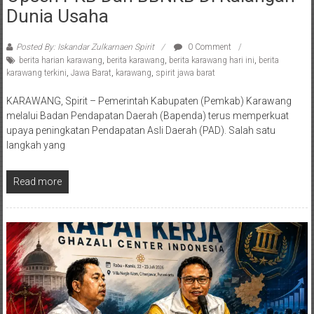
Dunia Usaha
Posted By: Iskandar Zulkarnaen Spirit
0 Comment
berita harian karawang
,
berita karawang
,
berita karawang hari ini
,
berita
karawang terkini
,
Jawa Barat
,
karawang
,
spirit jawa barat
KARAWANG, Spirit – Pemerintah Kabupaten (Pemkab) Karawang
melalui Badan Pendapatan Daerah (Bapenda) terus memperkuat
upaya peningkatan Pendapatan Asli Daerah (PAD). Salah satu
langkah yang
Read more