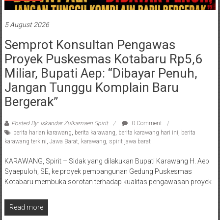
5 August 2026
Semprot Konsultan Pengawas
Proyek Puskesmas Kotabaru Rp5,6
Miliar, Bupati Aep: “Dibayar Penuh,
Jangan Tunggu Komplain Baru
Bergerak”
Posted By: Iskandar Zulkarnaen Spirit
0 Comment
berita harian karawang
,
berita karawang
,
berita karawang hari ini
,
berita
karawang terkini
,
Jawa Barat
,
karawang
,
spirit jawa barat
KARAWANG, Spirit – Sidak yang dilakukan Bupati Karawang H. Aep
Syaepuloh, SE, ke proyek pembangunan Gedung Puskesmas
Kotabaru membuka sorotan terhadap kualitas pengawasan proyek
Read more