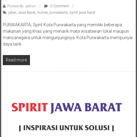
Posted By: admin
0 Comment
jabar
,
Jawa Barat
,
kuliner
,
purwakarta
,
spirit jawa barat
PURWAKARTA, Spirit Kota Purwakarta yang memiliki beberapa
makanan yang khas yang menarik mata wisatawan lokal maupun
mancanegara untuk mengunjunginya. Kota Purwakarta mempunyai
daya tarik
Read more