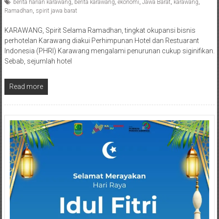
berita harian karawang
,
berita karawang
,
ekonomi
,
Jawa Barat
,
karawang
,
Ramadhan
,
spirit jawa barat
KARAWANG, Spirit Selama Ramadhan, tingkat okupansi bisnis
perhotelan Karawang diakui Perhimpunan Hotel dan Restuarant
Indonesia (PHRI) Karawang mengalami penurunan cukup siginifikan.
Sebab, sejumlah hotel
Read more