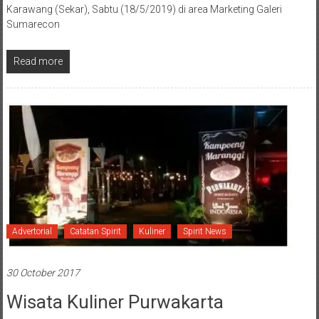
Karawang (Sekar), Sabtu (18/5/2019) di area Marketing Galeri
Sumarecon
Read more
Advertorial
Catatan Spirit
Kuliner
Spirit News
30 October 2017
Wisata Kuliner Purwakarta