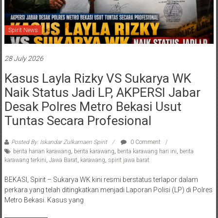
Spirit News
28 July 2026
Kasus Layla Rizky VS Sukarya WK
Naik Status Jadi LP, AKPERSI Jabar
Desak Polres Metro Bekasi Usut
Tuntas Secara Profesional
Posted By: Iskandar Zulkarnaen Spirit
0 Comment
berita harian karawang
,
berita karawang
,
berita karawang hari ini
,
berita
karawang terkini
,
Jawa Barat
,
karawang
,
spirit jawa barat
BEKASI, Spirit – Sukarya WK kini resmi berstatus terlapor dalam
perkara yang telah ditingkatkan menjadi Laporan Polisi (LP) di Polres
Metro Bekasi. Kasus yang