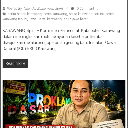
Posted By: Iskandar Zulkarnaen Spirit
0 Comment
berita harian karawang
,
berita karawang
,
berita karawang hari ini
,
berita
karawang terkini
,
Jawa Barat
,
karawang
,
spirit jawa barat
KARAWANG, Spirit – Komitmen Pemerintah Kabupaten Karawang
dalam meningkatkan mutu pelayanan kesehatan kembali
diwujudkan melalui pengoperasian gedung baru Instalasi Gawat
Darurat (IGD) RSUD Karawang.
Read more