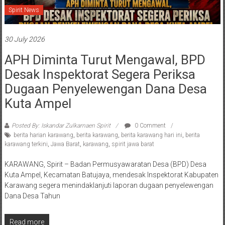
Spirit News
30 July 2026
APH Diminta Turut Mengawal, BPD
Desak Inspektorat Segera Periksa
Dugaan Penyelewengan Dana Desa
Kuta Ampel
Posted By: Iskandar Zulkarnaen Spirit
0 Comment
berita harian karawang
,
berita karawang
,
berita karawang hari ini
,
berita
karawang terkini
,
Jawa Barat
,
karawang
,
spirit jawa barat
KARAWANG, Spirit – Badan Permusyawaratan Desa (BPD) Desa
Kuta Ampel, Kecamatan Batujaya, mendesak Inspektorat Kabupaten
Karawang segera menindaklanjuti laporan dugaan penyelewengan
Dana Desa Tahun
Read more