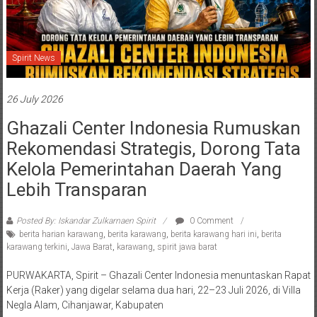
Spirit News
26 July 2026
Ghazali Center Indonesia Rumuskan
Rekomendasi Strategis, Dorong Tata
Kelola Pemerintahan Daerah Yang
Lebih Transparan
Posted By: Iskandar Zulkarnaen Spirit
0 Comment
berita harian karawang
,
berita karawang
,
berita karawang hari ini
,
berita
karawang terkini
,
Jawa Barat
,
karawang
,
spirit jawa barat
PURWAKARTA, Spirit – Ghazali Center Indonesia menuntaskan Rapat
Kerja (Raker) yang digelar selama dua hari, 22–23 Juli 2026, di Villa
Negla Alam, Cihanjawar, Kabupaten