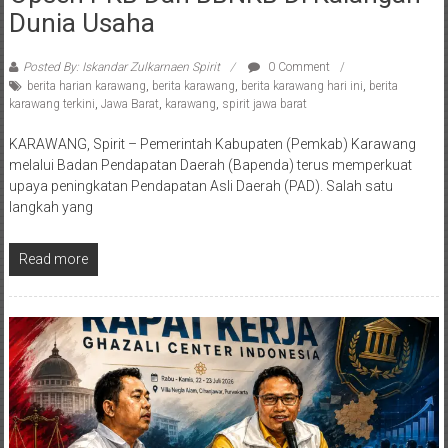
Dunia Usaha
Posted By: Iskandar Zulkarnaen Spirit
0 Comment
berita harian karawang
,
berita karawang
,
berita karawang hari ini
,
berita
karawang terkini
,
Jawa Barat
,
karawang
,
spirit jawa barat
KARAWANG, Spirit – Pemerintah Kabupaten (Pemkab) Karawang
melalui Badan Pendapatan Daerah (Bapenda) terus memperkuat
upaya peningkatan Pendapatan Asli Daerah (PAD). Salah satu
langkah yang
Read more