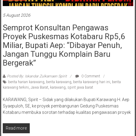
5 August 2026
Semprot Konsultan Pengawas
Proyek Puskesmas Kotabaru Rp5,6
Miliar, Bupati Aep: “Dibayar Penuh,
Jangan Tunggu Komplain Baru
Bergerak”
Posted By: Iskandar Zulkarnaen Spirit
0 Comment
berita harian karawang
,
berita karawang
,
berita karawang hari ini
,
berita
karawang terkini
,
Jawa Barat
,
karawang
,
spirit jawa barat
KARAWANG, Spirit – Sidak yang dilakukan Bupati Karawang H. Aep
Syaepuloh, SE, ke proyek pembangunan Gedung Puskesmas
Kotabaru membuka sorotan terhadap kualitas pengawasan proyek
Read more