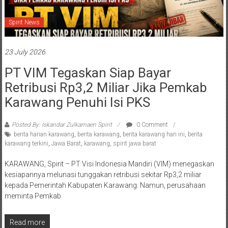
Spirit News
23 July 2026
PT VIM Tegaskan Siap Bayar
Retribusi Rp3,2 Miliar Jika Pemkab
Karawang Penuhi Isi PKS
Posted By: Iskandar Zulkarnaen Spirit
0 Comment
berita harian karawang
,
berita karawang
,
berita karawang hari ini
,
berita
karawang terkini
,
Jawa Barat
,
karawang
,
spirit jawa barat
KARAWANG, Spirit – PT Visi Indonesia Mandiri (VIM) menegaskan
kesiapannya melunasi tunggakan retribusi sekitar Rp3,2 miliar
kepada Pemerintah Kabupaten Karawang. Namun, perusahaan
meminta Pemkab
Read more