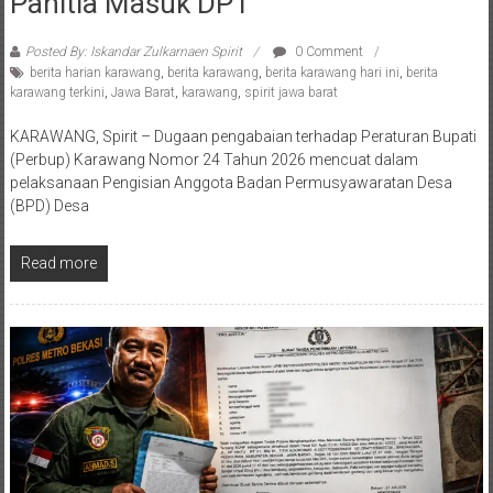
Panitia Masuk DPT
Posted By: Iskandar Zulkarnaen Spirit
0 Comment
berita harian karawang
,
berita karawang
,
berita karawang hari ini
,
berita
karawang terkini
,
Jawa Barat
,
karawang
,
spirit jawa barat
KARAWANG, Spirit – Dugaan pengabaian terhadap Peraturan Bupati
(Perbup) Karawang Nomor 24 Tahun 2026 mencuat dalam
pelaksanaan Pengisian Anggota Badan Permusyawaratan Desa
(BPD) Desa
Read more