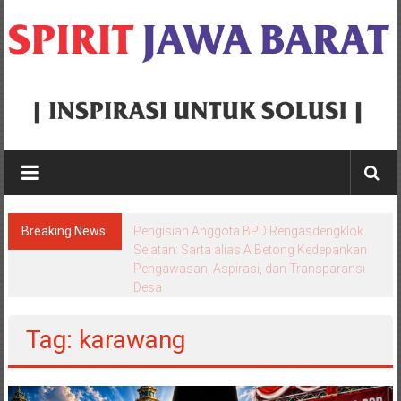
Skip
to
content
Spirit
Jawa
Barat
Breaking News:
Semprot Konsultan Pengawas Proyek
Inspirasi
Puskesmas Kotabaru Rp5,6 Miliar, Bupati
Aep: “Dibayar Penuh, Jangan Tunggu
Untuk
Komplain Baru Bergerak”
Solusi
Tag: karawang