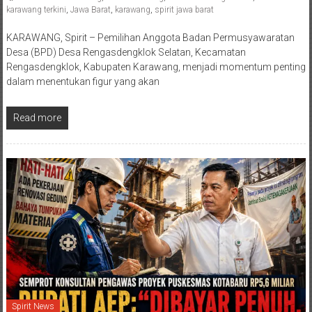
karawang terkini
,
Jawa Barat
,
karawang
,
spirit jawa barat
KARAWANG, Spirit – Pemilihan Anggota Badan Permusyawaratan
Desa (BPD) Desa Rengasdengklok Selatan, Kecamatan
Rengasdengklok, Kabupaten Karawang, menjadi momentum penting
dalam menentukan figur yang akan
Read more
Spirit News