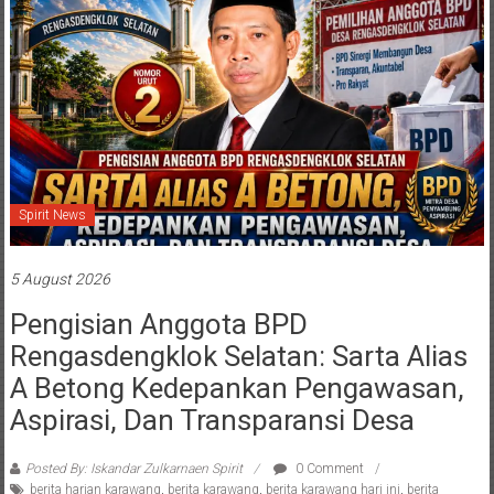
Spirit News
5 August 2026
Pengisian Anggota BPD
Rengasdengklok Selatan: Sarta Alias
A Betong Kedepankan Pengawasan,
Aspirasi, Dan Transparansi Desa
Posted By: Iskandar Zulkarnaen Spirit
0 Comment
berita harian karawang
,
berita karawang
,
berita karawang hari ini
,
berita