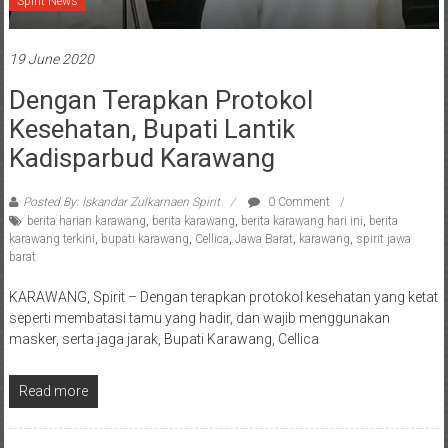
Spirit News
19 June 2020
Dengan Terapkan Protokol
Kesehatan, Bupati Lantik
Kadisparbud Karawang
Posted By: Iskandar Zulkarnaen Spirit
0 Comment
berita harian karawang
,
berita karawang
,
berita karawang hari ini
,
berita
karawang terkini
,
bupati karawang
,
Cellica
,
Jawa Barat
,
karawang
,
spirit jawa
barat
KARAWANG, Spirit – Dengan terapkan protokol kesehatan yang ketat
seperti membatasi tamu yang hadir, dan wajib menggunakan
masker, serta jaga jarak, Bupati Karawang, Cellica
Read more