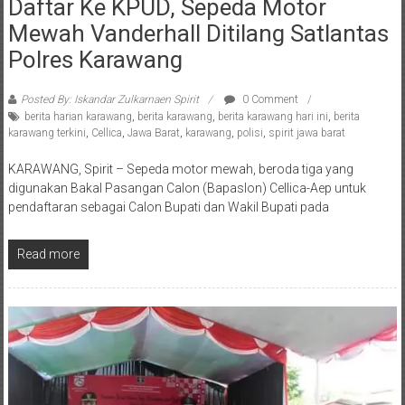
Usai Ditunggangi Bapaslon Cekas
Daftar Ke KPUD, Sepeda Motor
Mewah Vanderhall Ditilang Satlantas
Polres Karawang
Posted By: Iskandar Zulkarnaen Spirit
0 Comment
berita harian karawang
,
berita karawang
,
berita karawang hari ini
,
berita
karawang terkini
,
Cellica
,
Jawa Barat
,
karawang
,
polisi
,
spirit jawa barat
KARAWANG, Spirit – Sepeda motor mewah, beroda tiga yang
digunakan Bakal Pasangan Calon (Bapaslon) Cellica-Aep untuk
pendaftaran sebagai Calon Bupati dan Wakil Bupati pada
Read more