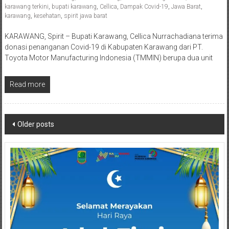
Posted By: Iskandar Zulkarnaen Spirit
0 Comment
berita harian karawang
,
berita karawang
,
berita karawang hari ini
,
berita
karawang terkini
,
bupati karawang
,
Cellica
,
Dampak Covid-19
,
Jawa Barat
,
karawang
,
kesehatan
,
spirit jawa barat
KARAWANG, Spirit – Bupati Karawang, Cellica Nurrachadiana terima
donasi penanganan Covid-19 di Kabupaten Karawang dari PT.
Toyota Motor Manufacturing Indonesia (TMMIN) berupa dua unit
Read more
Posts
Older posts
navigation