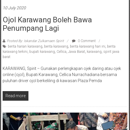
Spirit EkBis
Spirit News
10 July 2020
Ojol Karawang Boleh Bawa
Penumpang Lagi
Posted By: Iskandar Zulkarnaen Spirit
0 Comment
berita harian karawang
,
berita karawang
,
berita karawang hari ini
,
berita
karawang terkini
,
bupati karawang
,
Cellica
,
Jawa Barat
,
karawang
,
spirit jawa
barat
KARAWANG, Spirit – Gunakan perlengkapan ojek daring atau ojek
online (ojol), Bupati Karawang, Cellica Nurrachadiana bersama
puluhan driver ojol berkeliling di kawasan Plaza Pemda
Read more