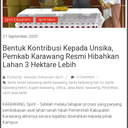
Spirit Educations
Spirit News
21 September 2020
Bentuk Kontribusi Kepada Unsika,
Pemkab Karawang Resmi Hibahkan
Lahan 3 Hektare Lebih
Posted By: Iskandar Zulkarnaen Spirit
0 Comment
berita harian karawang
,
berita karawang
,
berita karawang hari ini
,
berita
karawang terkini
,
bupati karawang
,
Cellica
,
Jawa Barat
,
karawang
,
Pendidikan
,
spirit jawa barat
KARAWANG, Spirit – Setelah melalui tahapan proses yang panjang,
pembebasan aset lahan tanah hibah Pemerintah Kabupaten