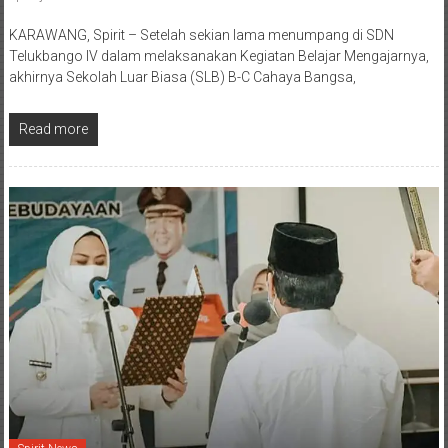
berita harian karawang
,
berita karawang
,
berita karawang hari ini
,
berita
karawang terkini
,
bupati karawang
,
Cellica
,
Jawa Barat
,
karawang
,
Pendidikan
,
spirit jawa barat
KARAWANG, Spirit – Setelah sekian lama menumpang di SDN
Telukbango IV dalam melaksanakan Kegiatan Belajar Mengajarnya,
akhirnya Sekolah Luar Biasa (SLB) B-C Cahaya Bangsa,
Read more