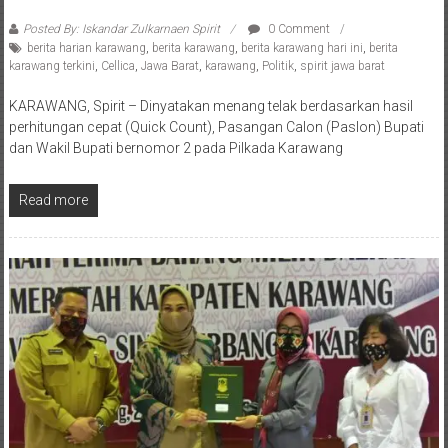
Tanggunjawab Sebagai Bupati
Posted By: Iskandar Zulkarnaen Spirit
0 Comment
berita harian karawang
,
berita karawang
,
berita karawang hari ini
,
berita
karawang terkini
,
Cellica
,
Jawa Barat
,
karawang
,
Politik
,
spirit jawa barat
KARAWANG, Spirit – Dinyatakan menang telak berdasarkan hasil
perhitungan cepat (Quick Count), Pasangan Calon (Paslon) Bupati
dan Wakil Bupati bernomor 2 pada Pilkada Karawang
Read more