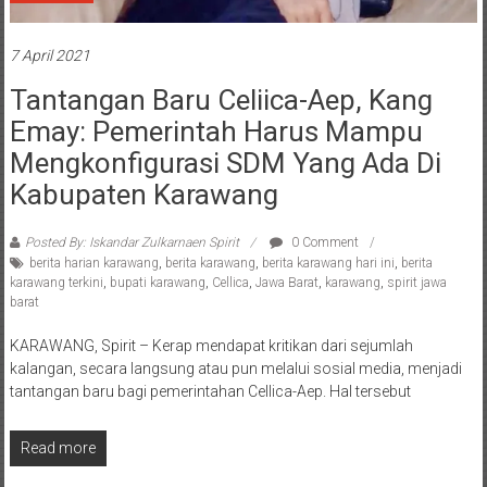
Spirit News
7 April 2021
Tantangan Baru Celiica-Aep, Kang
Emay: Pemerintah Harus Mampu
Mengkonfigurasi SDM Yang Ada Di
Kabupaten Karawang
Posted By: Iskandar Zulkarnaen Spirit
0 Comment
berita harian karawang
,
berita karawang
,
berita karawang hari ini
,
berita
karawang terkini
,
bupati karawang
,
Cellica
,
Jawa Barat
,
karawang
,
spirit jawa
barat
KARAWANG, Spirit – Kerap mendapat kritikan dari sejumlah
kalangan, secara langsung atau pun melalui sosial media, menjadi
tantangan baru bagi pemerintahan Cellica-Aep. Hal tersebut