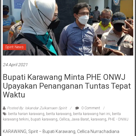
Spirit News
24 April 2021
Bupati Karawang Minta PHE ONWJ
Upayakan Penanganan Tuntas Tepat
Waktu
Posted By: Iskandar Zulkarnaen Spirit
0 Comment
berita harian karawang
,
berita karawang
,
berita karawang hari ini
,
berita
karawang terkini
,
bupati karawang
,
Cellica
,
Jawa Barat
,
karawang
,
PHE - ONWJ