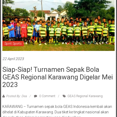
Spirit Sports
22 April 2023
Siap-Siap! Turnamen Sepak Bola
GEAS Regional Karawang Digelar Mei
2023
Posted By: Dea
0 Comment
GEAS Regional Karawang
KARAWANG – Turnamen sepak bola GEAS Indonesia kembali akan
dihelat di Kabupaten Karawang. Dua tiket ke tingkat nasional akan
diperebutkan dalam kompetisi yang dijadwalkan