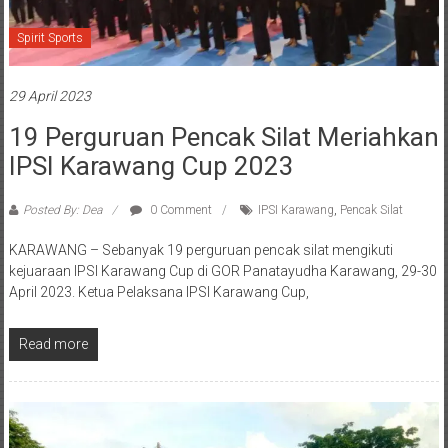
Spirit Sports
29 April 2023
19 Perguruan Pencak Silat Meriahkan
IPSI Karawang Cup 2023
Posted By: Dea
0 Comment
IPSI Karawang
,
Pencak Silat
KARAWANG – Sebanyak 19 perguruan pencak silat mengikuti
kejuaraan IPSI Karawang Cup di GOR Panatayudha Karawang, 29-30
April 2023. Ketua Pelaksana IPSI Karawang Cup,
Read more