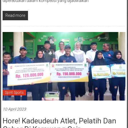
Read more
Spirit Sports
10 April 2023
Hore! Kadeudeuh Atlet, Pelatih Dan
Cabor Di Karawang Cair