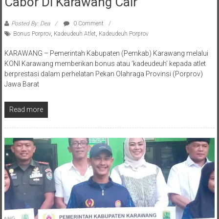
Posted By: Dea
0 Comment
Bonus Porprov
,
Kadeudeuh Atlet
,
Kadeudeuh Porprov
KARAWANG – Pemerintah Kabupaten (Pemkab) Karawang melalui
KONI Karawang memberikan bonus atau ‘kadeudeuh’ kepada atlet
berprestasi dalam perhelatan Pekan Olahraga Provinsi (Porprov)
Jawa Barat
Read more