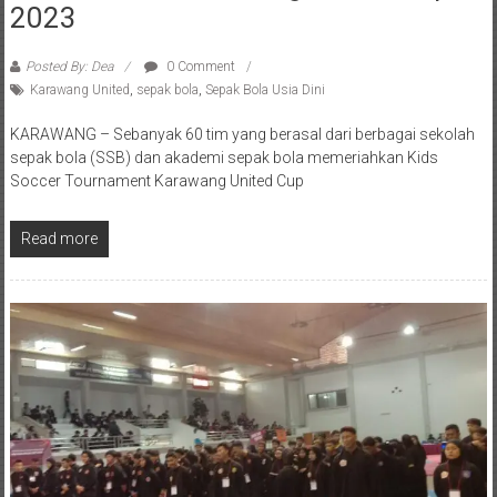
Posted By: Dea
0 Comment
Karawang United
,
sepak bola
,
Sepak Bola Usia Dini
KARAWANG – Sebanyak 60 tim yang berasal dari berbagai sekolah
sepak bola (SSB) dan akademi sepak bola memeriahkan Kids
Soccer Tournament Karawang United Cup
Read more