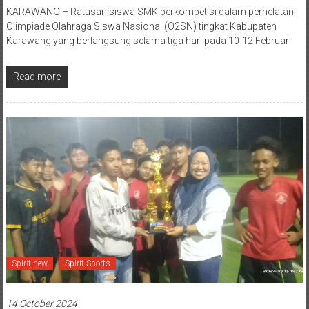
Olimpiade Olahraga Siswa Nasional (O2SN) tingkat Kabupaten
Karawang yang berlangsung selama tiga hari pada 10-12 Februari
Read more
Spirit new
Spirit Sports
14 October 2024