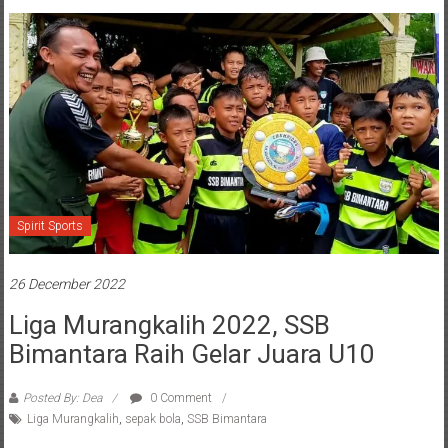
Spirit Sports
26 December 2022
Liga Murangkalih 2022, SSB
Bimantara Raih Gelar Juara U10
Posted By: Dea
0 Comment
Liga Murangkalih
,
sepak bola
,
SSB Bimantara
KARAWANG – Sekolah Sepak Bola (SSB) Bimantara berhasil meraih