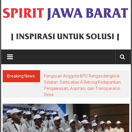
Skip
to
content
Spirit
Jawa
Barat
Breaking News:
Pengisian Anggota BPD Rengasdengklok
Inspirasi
Selatan: Sarta alias A Betong Kedepankan
Pengawasan, Aspirasi, dan Transparansi
Untuk
Desa
Solusi