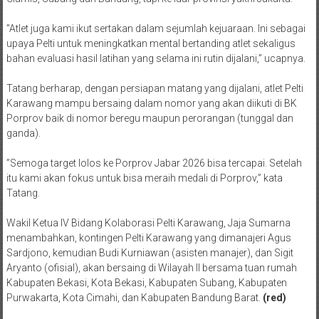
‎”Atlet juga kami ikut sertakan dalam sejumlah kejuaraan. Ini sebagai
upaya Pelti untuk meningkatkan mental bertanding atlet sekaligus
bahan evaluasi hasil latihan yang selama ini rutin dijalani,” ucapnya.
‎Tatang berharap, dengan persiapan matang yang dijalani, atlet Pelti
Karawang mampu bersaing dalam nomor yang akan diikuti di BK
Porprov baik di nomor beregu maupun perorangan (tunggal dan
ganda).
‎”Semoga target lolos ke Porprov Jabar 2026 bisa tercapai. Setelah
itu kami akan fokus untuk bisa meraih medali di Porprov,” kata
Tatang.
‎Wakil Ketua IV Bidang Kolaborasi Pelti Karawang, Jaja Sumarna
menambahkan, kontingen Pelti Karawang yang dimanajeri Agus
Sardjono, kemudian Budi Kurniawan (asisten manajer), dan Sigit
Aryanto (ofisial), akan bersaing di Wilayah II bersama tuan rumah
Kabupaten Bekasi, Kota Bekasi, Kabupaten Subang, Kabupaten
Purwakarta, Kota Cimahi, dan Kabupaten Bandung Barat.
(red)