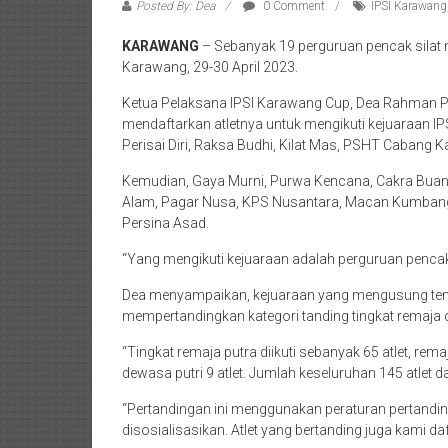
Posted By: Dea
0 Comment
IPSI Karawang
KARAWANG
– Sebanyak 19 perguruan pencak silat
Karawang, 29-30 April 2023.
Ketua Pelaksana IPSI Karawang Cup, Dea Rahman P
mendaftarkan atletnya untuk mengikuti kejuaraan 
Perisai Diri, Raksa Budhi, Kilat Mas, PSHT Cabang K
Kemudian, Gaya Murni, Purwa Kencana, Cakra Buana
Alam, Pagar Nusa, KPS Nusantara, Macan Kumbang, S
Persina Asad.
“Yang mengikuti kejuaraan adalah perguruan pencak s
Dea menyampaikan, kejuaraan yang mengusung tem
mempertandingkan kategori tanding tingkat remaja
“Tingkat remaja putra diikuti sebanyak 65 atlet, rema
dewasa putri 9 atlet. Jumlah keseluruhan 145 atlet dar
“Pertandingan ini menggunakan peraturan pertandi
disosialisasikan. Atlet yang bertanding juga kami d