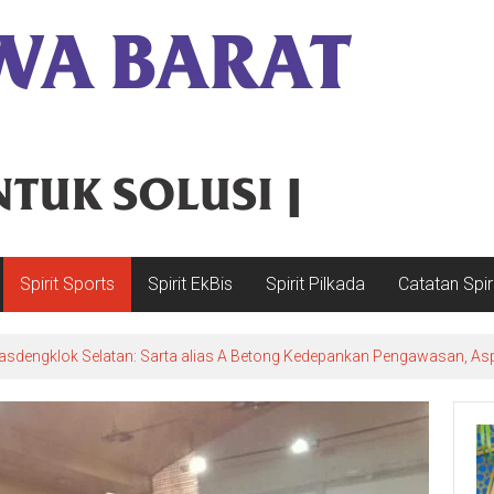
Spirit Sports
Spirit EkBis
Spirit Pilkada
Catatan Spir
sdengklok Selatan: Sarta alias A Betong Kedepankan Pengawasan, Asp