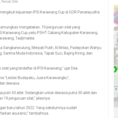
,
Pencak Silat
 mengikuti kejuaraan IPSI Karawang Cup di GOR Panatayudha
amungkas mengatakan, 19 perguruan silat yang
IPSI Karawang Cup yaitu PSHT Cabang Kabupaten Karawang,
arawang, Tadjimalela.
 Sangkanwulung, Merpati Putih, Al Ikhlas, Padepokan Wahyu
antria Muda Indonesia, Tapak Suci, Bajing Kiring, dan
ilat yang terdaftar di IPSI Karawang,” ujar Dea.
a “Lestari Budayaku, Juara Karawangku”,
 dan dewasa.
ja putri 43 atlet. Sedangkan untuk dewasa putra 30 atlet dan
i 19 perguruan silat,” jelasnya.
ngan baru tahun 2022. Yang sebelumnya sudah
aftarkan asuransi,” tambahnya.