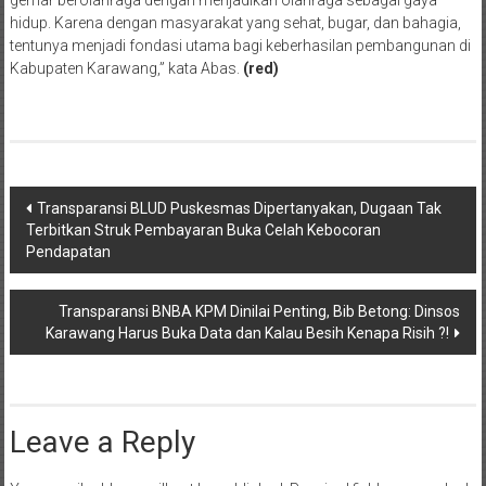
gemar berolahraga dengan menjadikan olahraga sebagai gaya
hidup. Karena dengan masyarakat yang sehat, bugar, dan bahagia,
tentunya menjadi fondasi utama bagi keberhasilan pembangunan di
Kabupaten Karawang,” kata Abas.
(red)
Post
Transparansi BLUD Puskesmas Dipertanyakan, Dugaan Tak
Terbitkan Struk Pembayaran Buka Celah Kebocoran
navigation
Pendapatan
Transparansi BNBA KPM Dinilai Penting, Bib Betong: Dinsos
Karawang Harus Buka Data dan Kalau Besih Kenapa Risih ?!
Leave a Reply