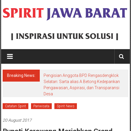
Skip
to
content
Spirit
Jawa
Barat
Breaking News:
Pengisian Anggota BPD Rengasdengklok
Inspirasi
Selatan: Sarta alias A Betong Kedepankan
Pengawasan, Aspirasi, dan Transparansi
Untuk
Desa
Solusi
Catatan Spirit
Pariwisata
Spirit News
20 August 2017