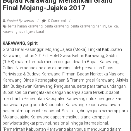
Bupati Karawang Meriahkan Grand
Final Mojang-Jajaka 2017
Posted By: admin
0 Comment
berita harian karawang
,
berita karawang
,
berita karawang hari ini
,
Cellica
,
karawang
,
spirit jawa barat
KARAWANG, Spirit
Grand Final Pasanggiri Mojang Jajaka (Moka) Tingkat Kabupaten
Karawang Tahun 2017 di Hotel Swiss Bel Inn Karawang, Sabtu
(19/8) malam tampak meriah dengan dihadiri Bupati Karawang,
Cellica Nurrachadiana dan didampingi oleh perwakilan Dinas
Pariwisata & Budaya Karawang, Firman, Badan Narkotika Nasional
Karawang, Dinas Ketenagakerjaan & Transmigrasi Karawang, Aktivis
dan Budayawan Karawang, Pengusaha, serta para tamu undangan.
Bupati Cellica mengatakan dengan adanya acara tersebut dapat
membantu Pemerintah Kabupaten Karawang untuk mengenalkan
pariwisata yang ada di Kabupaten Karawang kepada wisatawan
nasional maupun internasional. Selain itu, dirinya juga berharap para
Mojang Jajaka Karawang dapat mengikuti ajang kompetisi
pariwisata tingkat provinsi, nasional, hingga Internasional.
“Pemerintah Kabupaten Karawang akan terus mendukung dalam