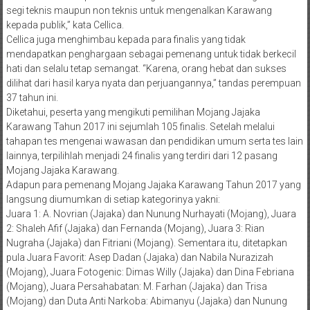
segi teknis maupun non teknis untuk mengenalkan Karawang
kepada publik,” kata Cellica.
Cellica juga menghimbau kepada para finalis yang tidak
mendapatkan penghargaan sebagai pemenang untuk tidak berkecil
hati dan selalu tetap semangat. “Karena, orang hebat dan sukses
dilihat dari hasil karya nyata dan perjuangannya,” tandas perempuan
37 tahun ini.
Diketahui, peserta yang mengikuti pemilihan Mojang Jajaka
Karawang Tahun 2017 ini sejumlah 105 finalis. Setelah melalui
tahapan tes mengenai wawasan dan pendidikan umum serta tes lain
lainnya, terpilihlah menjadi 24 finalis yang terdiri dari 12 pasang
Mojang Jajaka Karawang.
Adapun para pemenang Mojang Jajaka Karawang Tahun 2017 yang
langsung diumumkan di setiap kategorinya yakni:
Juara 1: A. Novrian (Jajaka) dan Nunung Nurhayati (Mojang), Juara
2: Shaleh Afif (Jajaka) dan Fernanda (Mojang), Juara 3: Rian
Nugraha (Jajaka) dan Fitriani (Mojang). Sementara itu, ditetapkan
pula Juara Favorit: Asep Dadan (Jajaka) dan Nabila Nurazizah
(Mojang), Juara Fotogenic: Dimas Willy (Jajaka) dan Dina Febriana
(Mojang), Juara Persahabatan: M. Farhan (Jajaka) dan Trisa
(Mojang) dan Duta Anti Narkoba: Abimanyu (Jajaka) dan Nunung