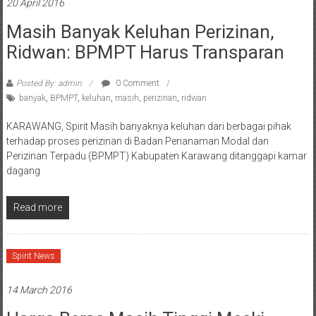
20 April 2016
Masih Banyak Keluhan Perizinan,
Ridwan: BPMPT Harus Transparan
Posted By: admin
0 Comment
banyak
,
BPMPT
,
keluhan
,
masih
,
perizinan
,
ridwan
KARAWANG, Spirit Masih banyaknya keluhan dari berbagai pihak
terhadap proses perizinan di Badan Penanaman Modal dan
Perizinan Terpadu (BPMPT) Kabupaten Karawang ditanggapi kamar
dagang
Read more
Spirit News
14 March 2016