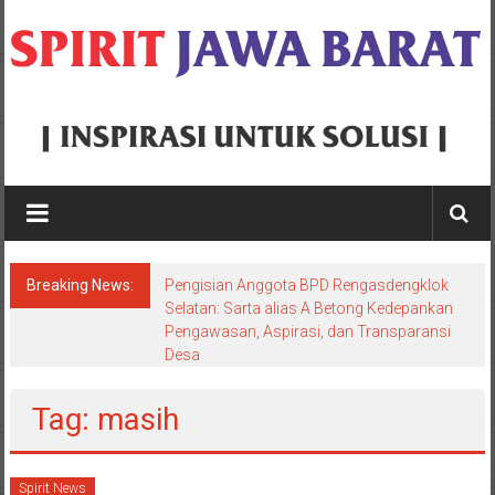
Skip
to
content
Spirit
Jawa
Barat
Breaking News:
Pengisian Anggota BPD Rengasdengklok
Inspirasi
Selatan: Sarta alias A Betong Kedepankan
Pengawasan, Aspirasi, dan Transparansi
Untuk
Desa
Solusi
Tag: masih
Spirit News