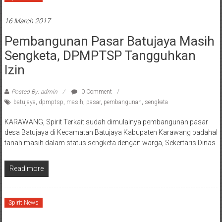
16 March 2017
Pembangunan Pasar Batujaya Masih
Sengketa, DPMPTSP Tangguhkan
Izin
Posted By: admin
0 Comment
batujaya
,
dpmptsp
,
masih
,
pasar
,
pembangunan
,
sengketa
KARAWANG, Spirit Terkait sudah dimulainya pembangunan pasar
desa Batujaya di Kecamatan Batujaya Kabupaten Karawang padahal
tanah masih dalam status sengketa dengan warga, Sekertaris Dinas
Read more
Spirit News