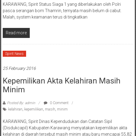
KARAWANG, Spirit Status Siaga 1 yang diberlakukan oleh Polri
pasca serangan bom Thamrin, ternyata masih belum di cabut.
Malah, system keamanan terus di tingkatkan
Read more
Spirit News
25 February 2016
Kepemilikan Akta Kelahiran Masih
Minim
Posted By: admin
0 Comment
kelahiran
,
kepemilikan
,
masih
,
minim
KARAWANG, Spirit Dinas Kependudukan dan Catatan Sipil
(Disdukcapil) Kabupaten Karawang menyatakan kepemilikan akta
kelahiran di daerah tersebut masih minim atau baru mencapai 55,82