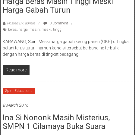
Harga Beras Masih Tinggi Meski
Harga Gabah Turun
Posted By: admin
0 Comment
beras
,
harga
,
masih
,
meski
,
tinggi
KARAWANG, Spirit Meski harga gabah kering panen (GKP) di tingkat
petani terus turun, namun kondisi tersebut berbanding terbalik
dengan harga beras di tingkat pedagang
Read more
Spirit Educations
8 March 2016
Ina Si Nononk Masih Misterius,
SMPN 1 Cilamaya Buka Suara