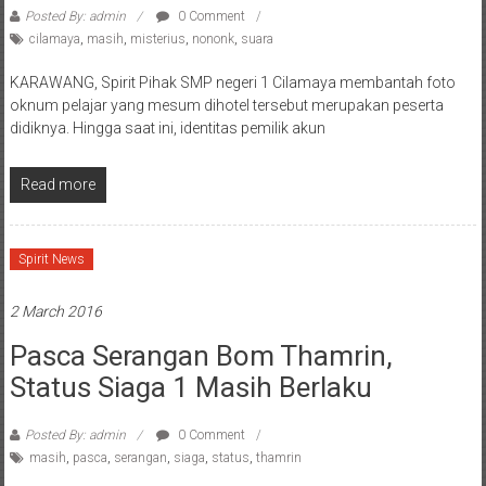
Posted By: admin
0 Comment
cilamaya
,
masih
,
misterius
,
nononk
,
suara
KARAWANG, Spirit Pihak SMP negeri 1 Cilamaya membantah foto
oknum pelajar yang mesum dihotel tersebut merupakan peserta
didiknya. Hingga saat ini, identitas pemilik akun
Read more
Spirit News
2 March 2016
Pasca Serangan Bom Thamrin,
Status Siaga 1 Masih Berlaku
Posted By: admin
0 Comment
masih
,
pasca
,
serangan
,
siaga
,
status
,
thamrin