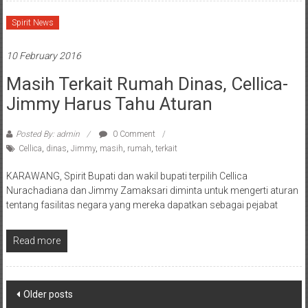
Spirit News
10 February 2016
Masih Terkait Rumah Dinas, Cellica-
Jimmy Harus Tahu Aturan
Posted By: admin
0 Comment
Cellica
,
dinas
,
Jimmy
,
masih
,
rumah
,
terkait
KARAWANG, Spirit Bupati dan wakil bupati terpilih Cellica
Nurachadiana dan Jimmy Zamaksari diminta untuk mengerti aturan
tentang fasilitas negara yang mereka dapatkan sebagai pejabat
Read more
Posts
Older posts