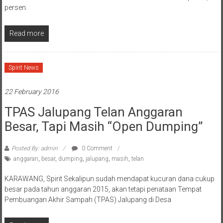
persen.
Read more
Spirit News
22 February 2016
TPAS Jalupang Telan Anggaran
Besar, Tapi Masih “Open Dumping”
Posted By: admin
0 Comment
anggaran
,
besar
,
dumping
,
jalupang
,
masih
,
telan
KARAWANG, Spirit Sekalipun sudah mendapat kucuran dana cukup
besar pada tahun anggaran 2015, akan tetapi penataan Tempat
Pembuangan Akhir Sampah (TPAS) Jalupang di Desa