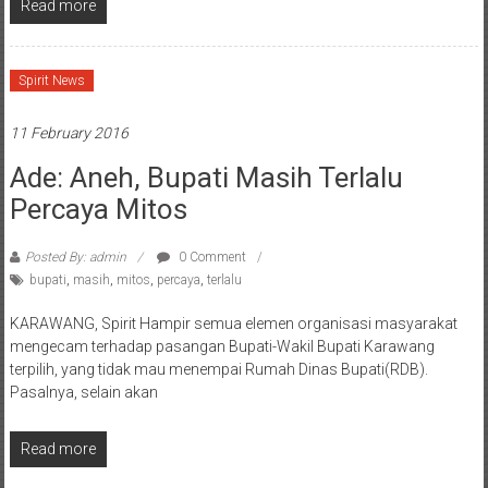
Read more
Spirit News
11 February 2016
Ade: Aneh, Bupati Masih Terlalu
Percaya Mitos
Posted By: admin
0 Comment
bupati
,
masih
,
mitos
,
percaya
,
terlalu
KARAWANG, Spirit Hampir semua elemen organisasi masyarakat
mengecam terhadap pasangan Bupati-Wakil Bupati Karawang
terpilih, yang tidak mau menempai Rumah Dinas Bupati(RDB).
Pasalnya, selain akan
Read more