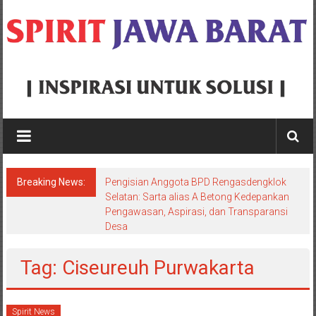
Skip
to
content
Spirit
Jawa
Barat
Breaking News:
Pengisian Anggota BPD Rengasdengklok
Inspirasi
Selatan: Sarta alias A Betong Kedepankan
Pengawasan, Aspirasi, dan Transparansi
Untuk
Desa
Solusi
Tag: Ciseureuh Purwakarta
Spirit News