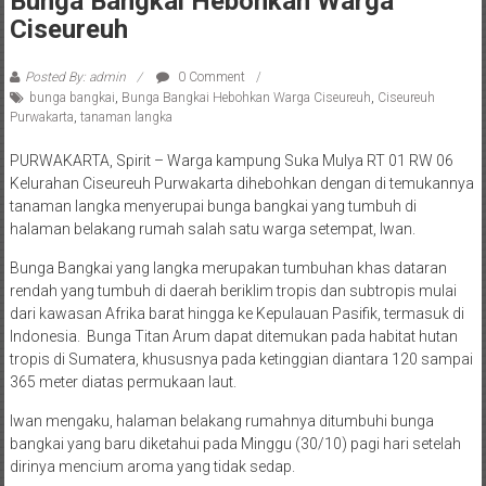
Bunga Bangkai Hebohkan Warga
Ciseureuh
Posted By: admin
0 Comment
bunga bangkai
,
Bunga Bangkai Hebohkan Warga Ciseureuh
,
Ciseureuh
Purwakarta
,
tanaman langka
PURWAKARTA, Spirit – Warga kampung Suka Mulya RT 01 RW 06
Kelurahan Ciseureuh Purwakarta dihebohkan dengan di temukannya
tanaman langka menyerupai bunga bangkai yang tumbuh di
halaman belakang rumah salah satu warga setempat, Iwan.
Bunga Bangkai yang langka merupakan tumbuhan khas dataran
rendah yang tumbuh di daerah beriklim tropis dan subtropis mulai
dari kawasan Afrika barat hingga ke Kepulauan Pasifik, termasuk di
Indonesia. Bunga Titan Arum dapat ditemukan pada habitat hutan
tropis di Sumatera, khususnya pada ketinggian diantara 120 sampai
365 meter diatas permukaan laut.
Iwan mengaku, halaman belakang rumahnya ditumbuhi bunga
bangkai yang baru diketahui pada Minggu (30/10) pagi hari setelah
dirinya mencium aroma yang tidak sedap.