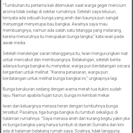
“Tumbuhan itu pertama kali ditemukan saat warga geger mencium
aroma tidak sedap di sekitar rumahnya. Setelah saya telusuri,
ternyata ada sebuah bunga yang aneh dan baunya pun sangat
menyengat menyerupai bau bangkai. Awalnya saya mau
membuangnya, namun ada salah satu tetangga yang melarang,
karena menurutnya itu merupakan bunga langka,” kata iwan pada
awak media.
Setelah mendengar saran tetangganya itu, Iwan mengurungkan niat
untuk mencabut dan membuangnya. Belakangan, setelah berita
adanya bunga bangkai itu menyebar, warga pun berdatangan secara
bergantian untuk melihat. “Karena penasaran, warga pun
berdatangan untuk melihat bunga bangkai ini,” ungkapnya lagi.
Bunga berukuran sedang dengan warna merah tua itukini sudah
layu. Namun apabila hujan turun, bunga ini kembali mekar.
Iwan dan keluargnya merasa heran dengan tumbuhnya bunga
tersebut. Pasalnya, tiga bunga bangkai itu tumbuh sekaligus di
halaman rumahnya. “Saya merasa aneh dan kurang begitu yakin jika
ini bunga bangkai yang hanya tumbuh di daerah Sumatra dan kini
ada di halaman belakang rumah saya. Soalnya, tidak tanggung-