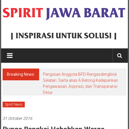
Skip
to
content
Spirit
Jawa
Barat
Breaking News:
Pengisian Anggota BPD Rengasdengklok
Inspirasi
Selatan: Sarta alias A Betong Kedepankan
Pengawasan, Aspirasi, dan Transparansi
Untuk
Desa
Solusi
Spirit News
31 October 2016