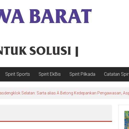
Spirit Sports
Spirit EkBis
Spirit Pilkada
Catatan Spir
sdengklok Selatan: Sarta alias A Betong Kedepankan Pengawasan, Asp