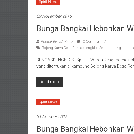
Spirit News
29 November 2016
Bunga Bangkai Hebohkan W
Posted By: admin
0 Comment
Bojong Karya Desa Rengasdengklok Selatan
,
bunga bangk
RENGASDENGKLOK, Spirit – Warga Rengasdengklok
yang ditemukan di kampung Bojong Karya Desa Reng
Read more
Spirit News
31 October 2016
Bunga Bangkai Hebohkan W