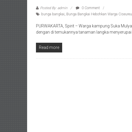
Posted By: admin
0 Comment
bunga bangkai
,
Bunga Bangkai Hebohkan Warga Ciseure
PURWAKARTA, Spirit – Warga kampung Suka Mulya 
dengan di temukannya tanaman langka menyerupai
Read more