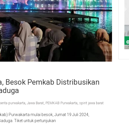
a, Besok Pemkab Distribusikan
Baduga
berita purwakarta
,
Jawa Barat
,
PEMKAB Purwakarta
,
spirit jawa barat
b) Purwakarta mulai besok, Jumat 19 Juli 2024,
 Baduga. Tiket untuk pertunjukan