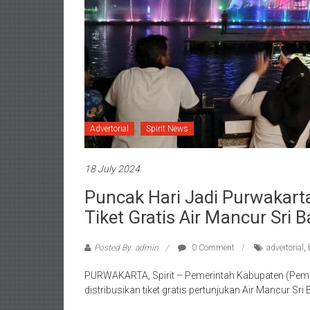
Advertorial
Spirit News
18 July 2024
Puncak Hari Jadi Purwakart
Tiket Gratis Air Mancur Sri 
Posted By: admin
0 Comment
advertorial
,
PURWAKARTA, Spirit – Pemerintah Kabupaten (Pemka
distribusikan tiket gratis pertunjukan Air Mancur Sri