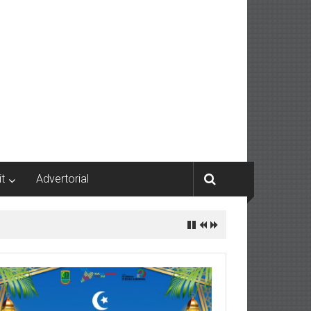
it
Advertorial
irasi, dan Transparansi Desa