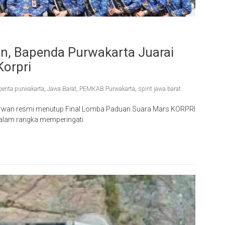
an, Bapenda Purwakarta Juarai
orpri
berita purwakarta
,
Jawa Barat
,
PEMKAB Purwakarta
,
spirit jawa barat
i Irwan resmi menutup Final Lomba Paduan Suara Mars KORPRI
dalam rangka memperingati