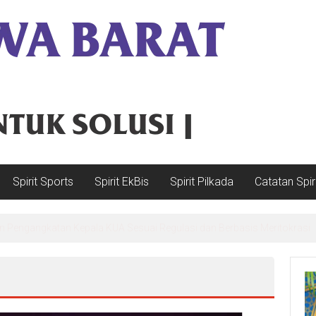
Spirit Sports
Spirit EkBis
Spirit Pilkada
Catatan Spir
sdengklok Selatan: Sarta alias A Betong Kedepankan Pengawasan, Asp