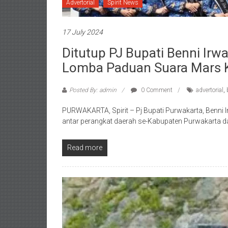
Advertorial
Spirit News
17 July 2024
Ditutup PJ Bupati Benni Irw
Lomba Paduan Suara Mars K
Posted By: admin
0 Comment
advertorial
,
PURWAKARTA, Spirit – Pj Bupati Purwakarta, Benn
antar perangkat daerah se-Kabupaten Purwakarta 
Read more