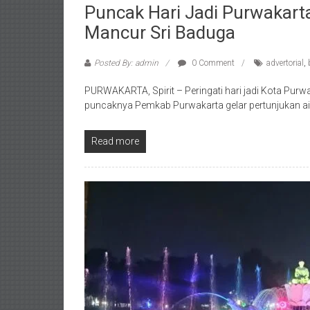
Puncak Hari Jadi Purwakart
Mancur Sri Baduga
Posted By: admin
0 Comment
advertorial
,
PURWAKARTA, Spirit – Peringati hari jadi Kota Pur
puncaknya Pemkab Purwakarta gelar pertunjukan ai
Read more