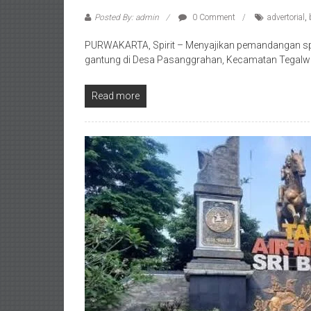
Posted By: admin
0 Comment
advertorial
,
PURWAKARTA, Spirit – Menyajikan pemandangan spekt
gantung di Desa Pasanggrahan, Kecamatan Tegalwar
Read more