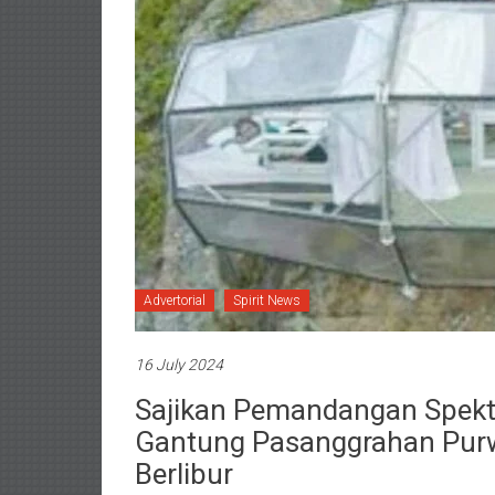
Advertorial
Spirit News
16 July 2024
Sajikan Pemandangan Spektak
Gantung Pasanggrahan Purwa
Berlibur