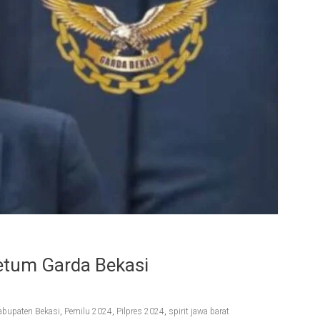
 Ketum Garda Bekasi
abupaten Bekasi
,
Pemilu 2024
,
Pilpres 2024
,
spirit jawa barat