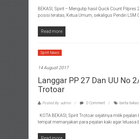
BEKASI, Spirit – Mengutip hasil Quick Count Pilpr
posisi teratas, Ketua Umum, sekaligus Pendiri LSM 
Read more
Spirit News
14 August 2017
Langgar PP 27 Dan UU No 2
Trotoar
Posted By: admin
0 Comment
berita bekas
KOTA BEKASI, Spirit Trotoar sejatinya milik pejalan
tempat memanjakan para pejalan kaki agar leluasa b
Read more