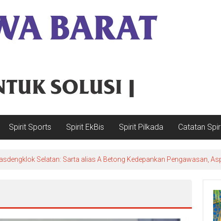
Spirit Sports
Spirit EkBis
Spirit Pilkada
Catatan Spir
sdengklok Selatan: Sarta alias A Betong Kedepankan Pengawasan, Asp