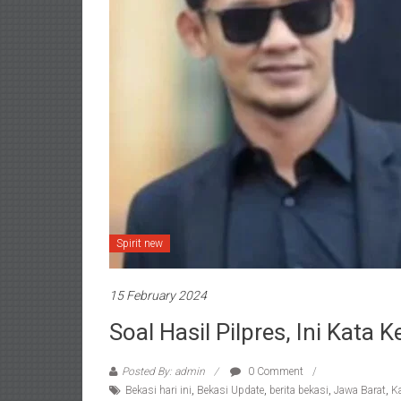
Spirit new
15 February 2024
Soal Hasil Pilpres, Ini Kata
Posted By: admin
0 Comment
Bekasi hari ini
,
Bekasi Update
,
berita bekasi
,
Jawa Barat
,
K