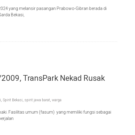
es 2024 yang melansir pasangan Prabowo-Gibran berada di
Garda Bekasi,
/2009, TransPark Nekad Rusak
i
,
Spirit Bekasi
,
spirit jawa barat
,
warga
 kaki. Fasilitas umum (fasum) yang memiliki fungsi sebagai
erjalan