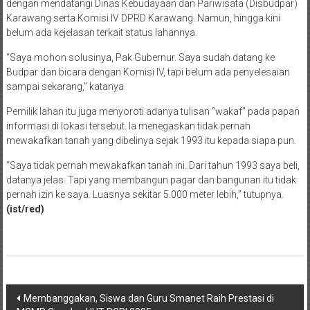
dengan mendatangi Dinas Kebudayaan dan Pariwisata (Disbudpar)
Karawang serta Komisi IV DPRD Karawang. Namun, hingga kini
belum ada kejelasan terkait status lahannya.
“Saya mohon solusinya, Pak Gubernur. Saya sudah datang ke
Budpar dan bicara dengan Komisi IV, tapi belum ada penyelesaian
sampai sekarang,” katanya.
Pemilik lahan itu juga menyoroti adanya tulisan “wakaf” pada papan
informasi di lokasi tersebut. Ia menegaskan tidak pernah
mewakafkan tanah yang dibelinya sejak 1993 itu kepada siapa pun.
“Saya tidak pernah mewakafkan tanah ini. Dari tahun 1993 saya beli,
datanya jelas. Tapi yang membangun pagar dan bangunan itu tidak
pernah izin ke saya. Luasnya sekitar 5.000 meter lebih,” tutupnya.
(ist/red)
Post
Membanggakan, Siswa dan Guru Smanet Raih Prestasi di