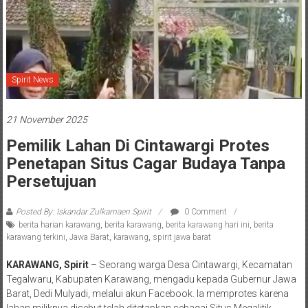
Spirit News
21 November 2025
Pemilik Lahan Di Cintawargi Protes
Penetapan Situs Cagar Budaya Tanpa
Persetujuan
Posted By: Iskandar Zulkarnaen Spirit
0 Comment
berita harian karawang
,
berita karawang
,
berita karawang hari ini
,
berita
karawang terkini
,
Jawa Barat
,
karawang
,
spirit jawa barat
KARAWANG, Spirit
– Seorang warga Desa Cintawargi, Kecamatan
Tegalwaru, Kabupaten Karawang, mengadu kepada Gubernur Jawa
Barat, Dedi Mulyadi, melalui akun Facebook. Ia memprotes karena