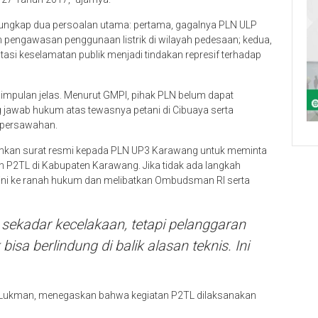
ungkap dua persoalan utama: pertama, gagalnya PLN ULP
engawasan penggunaan listrik di wilayah pedesaan; kedua,
ntasi keselamatan publik menjadi tindakan represif terhadap
simpulan jelas. Menurut GMPI, pihak PLN belum dapat
jawab hukum atas tewasnya petani di Cibuaya serta
 persawahan.
rimkan surat resmi kepada PLN UP3 Karawang untuk meminta
tan P2TL di Kabupaten Karawang. Jika tidak ada langkah
ini ke ranah hukum dan melibatkan Ombudsman RI serta
 sekadar kecelakaan, tetapi pelanggaran
isa berlindung di balik alasan teknis. Ini
, Lukman, menegaskan bahwa kegiatan P2TL dilaksanakan