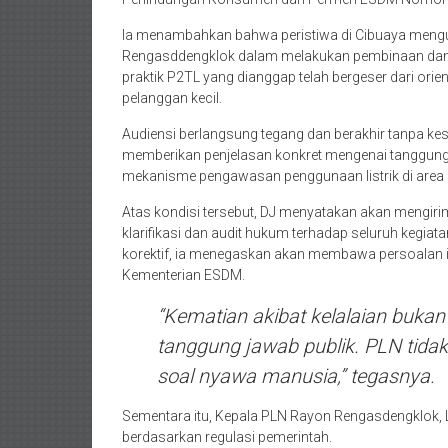
Ia menambahkan bahwa peristiwa di Cibuaya meng
Rengasddengklok dalam melakukan pembinaan dan p
praktik P2TL yang dianggap telah bergeser dari orie
pelanggan kecil.
Audiensi berlangsung tegang dan berakhir tanpa ke
memberikan penjelasan konkret mengenai tanggung 
mekanisme pengawasan penggunaan listrik di area
Atas kondisi tersebut, DJ menyatakan akan mengi
klarifikasi dan audit hukum terhadap seluruh kegia
korektif, ia menegaskan akan membawa persoalan 
Kementerian ESDM.
“Kematian akibat kelalaian bukan
tanggung jawab publik. PLN tidak b
soal nyawa manusia,” tegasnya.
Sementara itu, Kepala PLN Rayon Rengasdengklok
berdasarkan regulasi pemerintah.