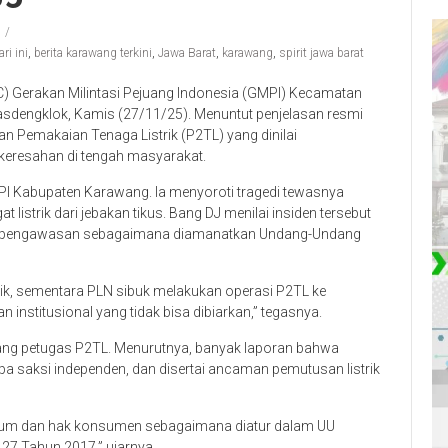
ri ini
,
berita karawang terkini
,
Jawa Barat
,
karawang
,
spirit jawa barat
 Gerakan Milintasi Pejuang Indonesia (GMPI) Kecamatan
dengklok, Kamis (27/11/25). Menuntut penjelasan resmi
 Pemakaian Tenaga Listrik (P2TL) yang dinilai
eresahan di tengah masyarakat.
MPI Kabupaten Karawang. Ia menyoroti tragedi tewasnya
 listrik dari jebakan tikus. Bang DJ menilai insiden tersebut
am pengawasan sebagaimana diamanatkan Undang-Undang
rik, sementara PLN sibuk melakukan operasi P2TL ke
n institusional yang tidak bisa dibiarkan,” tegasnya.
ang petugas P2TL. Menurutnya, banyak laporan bahwa
pa saksi independen, dan disertai ancaman pemutusan listrik
hukum dan hak konsumen sebagaimana diatur dalam UU
7 Tahun 2017,” ujarnya.