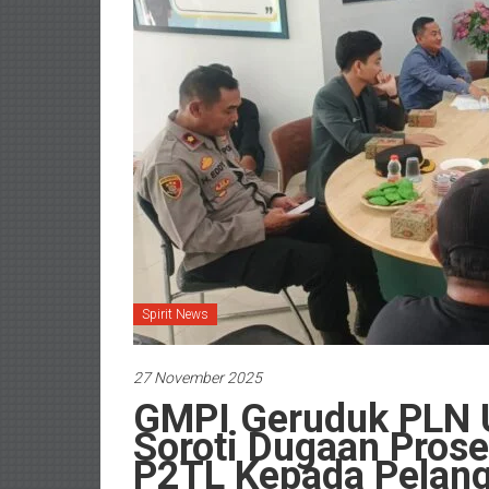
Spirit News
27 November 2025
GMPI Geruduk PLN 
Soroti Dugaan Pros
P2TL Kepada Pelan