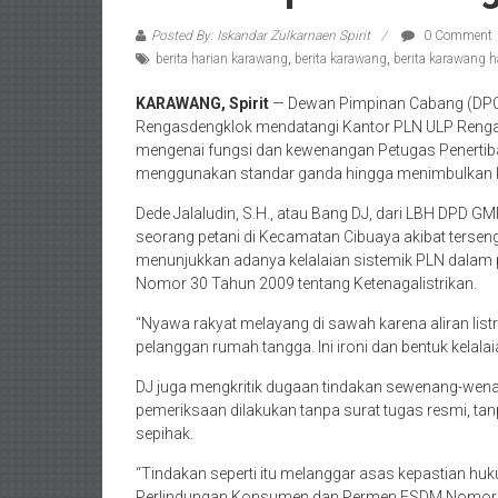
Posted By: Iskandar Zulkarnaen Spirit
0 Comment
berita harian karawang
,
berita karawang
,
berita karawang ha
KARAWANG, Spirit
— Dewan Pimpinan Cabang (DPC)
Rengasdengklok mendatangi Kantor PLN ULP Rengas
mengenai fungsi dan kewenangan Petugas Penertiban
menggunakan standar ganda hingga menimbulkan k
Dede Jalaludin, S.H., atau Bang DJ, dari LBH DPD G
seorang petani di Kecamatan Cibuaya akibat tersengat
menunjukkan adanya kelalaian sistemik PLN dal
Nomor 30 Tahun 2009 tentang Ketenagalistrikan.
“Nyawa rakyat melayang di sawah karena aliran list
pelanggan rumah tangga. Ini ironi dan bentuk kelalaia
DJ juga mengkritik dugaan tindakan sewenang-wen
pemeriksaan dilakukan tanpa surat tugas resmi, tan
sepihak.
“Tindakan seperti itu melanggar asas kepastian 
Perlindungan Konsumen dan Permen ESDM Nomor 2