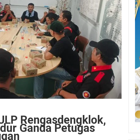
ULP Rengasdengklok,
edur Ganda Petugas
ggan