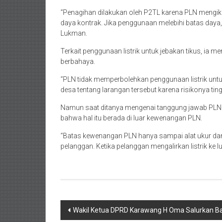
“Penagihan dilakukan oleh P2TL karena PLN mengiku
daya kontrak. Jika penggunaan melebihi batas daya,
Lukman.
Terkait penggunaan listrik untuk jebakan tikus, ia 
berbahaya.
“PLN tidak memperbolehkan penggunaan listrik untuk
desa tentang larangan tersebut karena risikonya tingg
Namun saat ditanya mengenai tanggung jawab PLN 
bahwa hal itu berada di luar kewenangan PLN.
“Batas kewenangan PLN hanya sampai alat ukur da
pelanggan. Ketika pelanggan mengalirkan listrik ke l
Post
Wakil Ketua DPRD Karawang H Oma Salurkan B