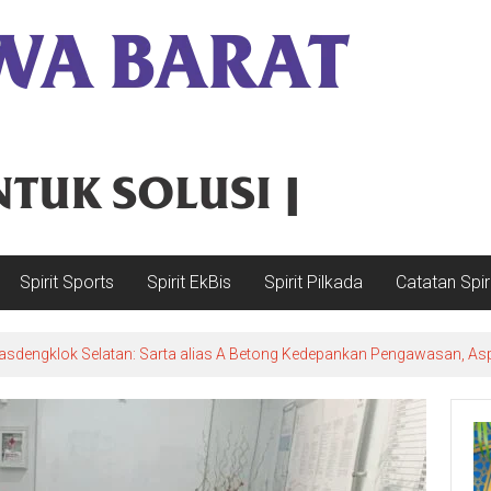
Spirit Sports
Spirit EkBis
Spirit Pilkada
Catatan Spir
sdengklok Selatan: Sarta alias A Betong Kedepankan Pengawasan, Asp