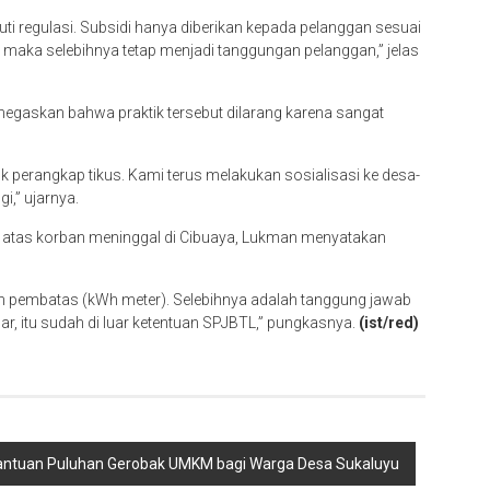
ti regulasi. Subsidi hanya diberikan kepada pelanggan sesuai
 maka selebihnya tetap menjadi tanggungan pelanggan,” jelas
menegaskan bahwa praktik tersebut dilarang karena sangat
 perangkap tikus. Kami terus melakukan sosialisasi ke desa-
i,” ujarnya.
atas korban meninggal di Cibuaya, Lukman menyatakan
n pembatas (kWh meter). Selebihnya adalah tanggung jawab
uar, itu sudah di luar ketentuan SPJBTL,” pungkasnya.
(ist/red)
antuan Puluhan Gerobak UMKM bagi Warga Desa Sukaluyu