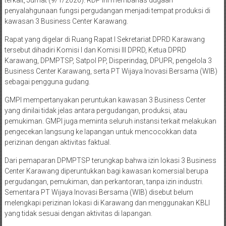
terkait, Jumat (9/1/2026). RDP ini membahas dugaan
penyalahgunaan fungsi pergudangan menjadi tempat produksi di
kawasan 3 Business Center Karawang.
Rapat yang digelar di Ruang Rapat I Sekretariat DPRD Karawang
tersebut dihadiri Komisi I dan Komisi III DPRD, Ketua DPRD
Karawang, DPMPTSP, Satpol PP, Disperindag, DPUPR, pengelola 3
Business Center Karawang, serta PT Wijaya Inovasi Bersama (WIB)
sebagai pengguna gudang.
GMPI mempertanyakan peruntukan kawasan 3 Business Center
yang dinilai tidak jelas antara pergudangan, produksi, atau
pemukiman. GMPI juga meminta seluruh instansi terkait melakukan
pengecekan langsung ke lapangan untuk mencocokkan data
perizinan dengan aktivitas faktual.
Dari pemaparan DPMPTSP terungkap bahwa izin lokasi 3 Business
Center Karawang diperuntukkan bagi kawasan komersial berupa
pergudangan, pemukiman, dan perkantoran, tanpa izin industri.
Sementara PT Wijaya Inovasi Bersama (WIB) disebut belum
melengkapi perizinan lokasi di Karawang dan menggunakan KBLI
yang tidak sesuai dengan aktivitas di lapangan.