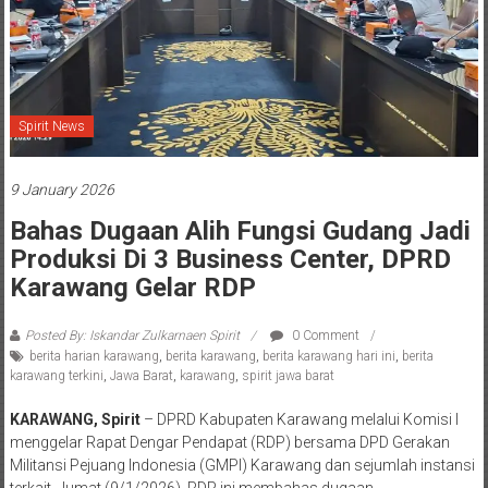
Spirit News
9 January 2026
Bahas Dugaan Alih Fungsi Gudang Jadi
Produksi Di 3 Business Center, DPRD
Karawang Gelar RDP
Posted By: Iskandar Zulkarnaen Spirit
0 Comment
berita harian karawang
,
berita karawang
,
berita karawang hari ini
,
berita
karawang terkini
,
Jawa Barat
,
karawang
,
spirit jawa barat
KARAWANG, Spirit
– DPRD Kabupaten Karawang melalui Komisi I
menggelar Rapat Dengar Pendapat (RDP) bersama DPD Gerakan
Militansi Pejuang Indonesia (GMPI) Karawang dan sejumlah instansi