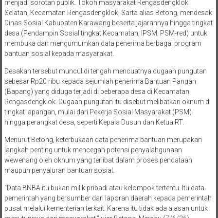
menjadi sorotan publik. Tokoh masyarakat Rengasdengklok
Selatan, Kecamatan Rengasdengklok, Sarta alias Betong, mendesak
Dinas Sosial Kabupaten Karawang beserta jajarannya hingga tingkat
desa (Pendampin Sosial tingkat Kecamatan, IPSM, PSM-red) untuk
membuka dan mengumumkan data penerima berbagai program
bantuan sosial kepada masyarakat.
Desakan tersebut muncul di tengah mencuatnya dugaan pungutan
sebesar Rp20 ribu kepada sejumlah penerima Bantuan Pangan
(Bapang) yang diduga terjadi di beberapa desa di Kecamatan
Rengasdengklok. Dugaan pungutan itu disebut melibatkan oknum di
tingkat lapangan, mulai dari Pekerja Sosial Masyarakat (PSM)
hingga perangkat desa, seperti Kepala Dusun dan Ketua RT.
Menurut Betong, keterbukaan data penerima bantuan merupakan
langkah penting untuk mencegah potensi penyalahgunaan
wewenang oleh oknum yang terlibat dalam proses pendataan
maupun penyaluran bantuan sosial.
“Data BNBA itu bukan milik pribadi atau kelompok tertentu. Itu data
pemerintah yang bersumber dari laporan daerah kepada pemerintah
pusat melalui kementerian terkait. Karena itu tidak ada alasan untuk