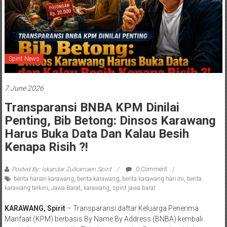
Spirit News
7 June 2026
Transparansi BNBA KPM Dinilai
Penting, Bib Betong: Dinsos Karawang
Harus Buka Data Dan Kalau Besih
Kenapa Risih ?!
Posted By: Iskandar Zulkarnaen Spirit
0 Comment
berita harian karawang
,
berita karawang
,
berita karawang hari ini
,
berita
karawang terkini
,
Jawa Barat
,
karawang
,
spirit jawa barat
KARAWANG, Spirit
– Transparansi daftar Keluarga Penerima
Manfaat (KPM) berbasis By Name By Address (BNBA) kembali