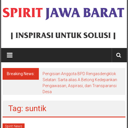
Skip
to
content
Spirit
Jawa
Barat
Breaking News:
Pengisian Anggota BPD Rengasdengklok
Inspirasi
Selatan: Sarta alias A Betong Kedepankan
Pengawasan, Aspirasi, dan Transparansi
Untuk
Desa
Solusi
Tag: suntik
Spirit News