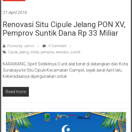
21 April 2016
Renovasi Situ Cipule Jelang PON XV,
Pemprov Suntik Dana Rp 33 Miliar
Posted By: admin
0 Comment
Cipule
,
jelang
,
miliar
,
pemprov
,
renovasi
,
suntik
KARAWANG, Spirit Sedikitnya 3 unit alat berat di datangkan dari Kota
Surabaya ke Situ Cipule Kecamatan Ciampel, sejak awal April lalu.
Keberadaanya dipergunakan untuk
Read more