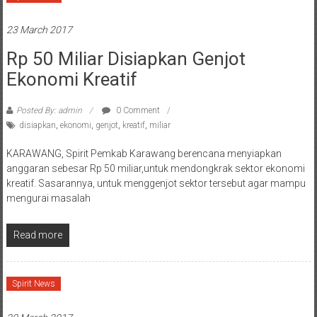
23 March 2017
Rp 50 Miliar Disiapkan Genjot
Ekonomi Kreatif
Posted By: admin
0 Comment
disiapkan
,
ekonomi
,
genjot
,
kreatif
,
miliar
KARAWANG, Spirit Pemkab Karawang berencana menyiapkan
anggaran sebesar Rp 50 miliar,untuk mendongkrak sektor ekonomi
kreatif. Sasarannya, untuk menggenjot sektor tersebut agar mampu
mengurai masalah
Read more
Spirit News