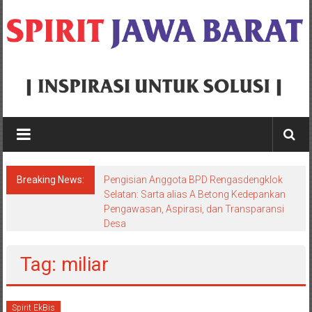
Skip
to
content
Spirit
Jawa
Barat
Breaking News:
Pengisian Anggota BPD Rengasdengklok
Inspirasi
Selatan: Sarta alias A Betong Kedepankan
Pengawasan, Aspirasi, dan Transparansi
Untuk
Desa
Solusi
Tag: miliar
Spirit EkBis