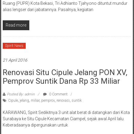
Ruang (PUPR) Kota Bekasi, Tri Adhianto Tjahyono dituntut mundur
alias lengser dari jabatannya. Pasalnya, kegiatan
Read more
Spirit News
21 April 2016
Renovasi Situ Cipule Jelang PON XV,
Pemprov Suntik Dana Rp 33 Miliar
Posted By: admin
0 Comment
Cipule
,
jelang
,
miliar
,
pemprov
,
renovasi
,
suntik
KARAWANG, Spirit Sedikitnya 3 unit alat berat di datangkan dari Kota
Surabaya ke Situ Cipule Kecamatan Ciampel, sejak awal April lalu.
Keberadaanya dipergunakan untuk