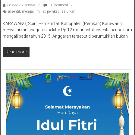
Posted By: admin
0 Comment
insentif
,
mengaji
,
miliar
,
pemkab
,
salurkan
KARAWANG, Spirit Pemerintah Kabupaten (Pemkab) Karawang
menyalurkan anggaran sekitar Rp 12 miliar untuk insentif seribu guru
mengaji pada tahun 2015. Anggaran tersebut diperuntukkan bukan
Read more