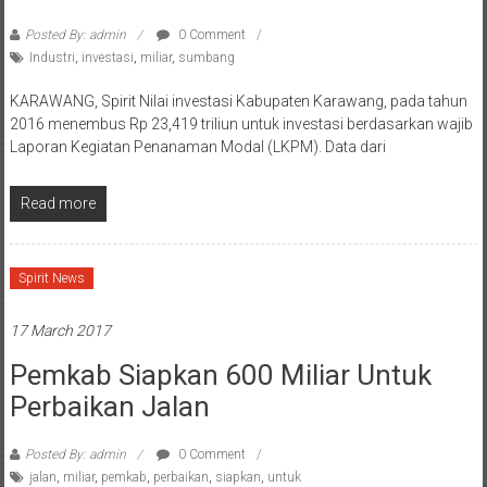
Posted By: admin
0 Comment
Industri
,
investasi
,
miliar
,
sumbang
KARAWANG, Spirit Nilai investasi Kabupaten Karawang, pada tahun
2016 menembus Rp 23,419 triliun untuk investasi berdasarkan wajib
Laporan Kegiatan Penanaman Modal (LKPM). Data dari
Read more
Spirit News
17 March 2017
Pemkab Siapkan 600 Miliar Untuk
Perbaikan Jalan
Posted By: admin
0 Comment
jalan
,
miliar
,
pemkab
,
perbaikan
,
siapkan
,
untuk