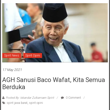
Spirit News
Spirit Opini
17 May 2021
AGH Sanusi Baco Wafat, Kita Semua
Berduka
Posted By: Iskandar Zulkarnaen Spirit
0 Comment
spirit jawa barat
,
spirit opini