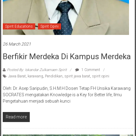
Spirit Educations
Spirit Opini
26 March 2021
Berfikir Merdeka Di Kampus Merdeka
Posted By: Iskandar Zulkarnaen Spirit
1 Comment
Jawa Barat
,
karawang
,
Pendidikan
,
spirit jawa barat
,
spirit opini
Oleh: Dr. Asep Saripudin, S.H.M.H Dosen Tetap FH Unsika Karawang
SOCRATES mengatakan Knowledge is a Key for Better life, Ilmu
Pengetahuan menjadi sebuah kunci
Read more