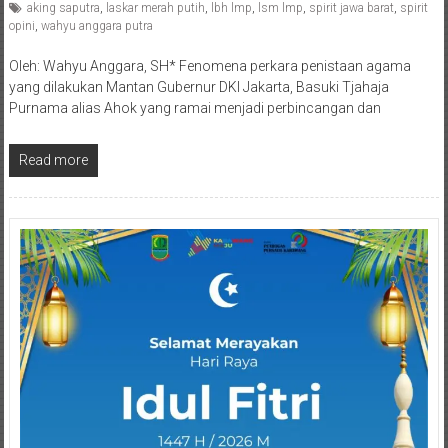
aking saputra
,
laskar merah putih
,
lbh lmp
,
lsm lmp
,
spirit jawa barat
,
spirit
opini
,
wahyu anggara putra
Oleh: Wahyu Anggara, SH* Fenomena perkara penistaan agama
yang dilakukan Mantan Gubernur DKI Jakarta, Basuki Tjahaja
Purnama alias Ahok yang ramai menjadi perbincangan dan
Read more