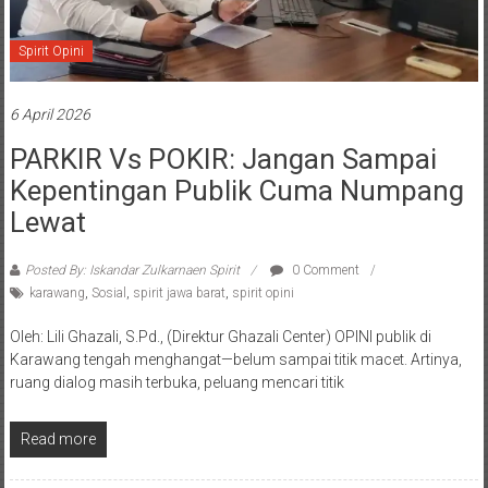
Spirit Opini
6 April 2026
PARKIR Vs POKIR: Jangan Sampai
Kepentingan Publik Cuma Numpang
Lewat
Posted By: Iskandar Zulkarnaen Spirit
0 Comment
karawang
,
Sosial
,
spirit jawa barat
,
spirit opini
Oleh: Lili Ghazali, S.Pd., (Direktur Ghazali Center) OPINI publik di
Karawang tengah menghangat—belum sampai titik macet. Artinya,
ruang dialog masih terbuka, peluang mencari titik
Read more