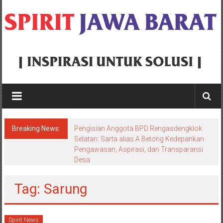
Skip
to
content
Spirit
Jawa
Barat
Breaking News:
Pengisian Anggota BPD Rengasdengklok
Inspirasi
Selatan: Sarta alias A Betong Kedepankan
Pengawasan, Aspirasi, dan Transparansi
Untuk
Desa
Solusi
Tag: Sarung
Spirit News