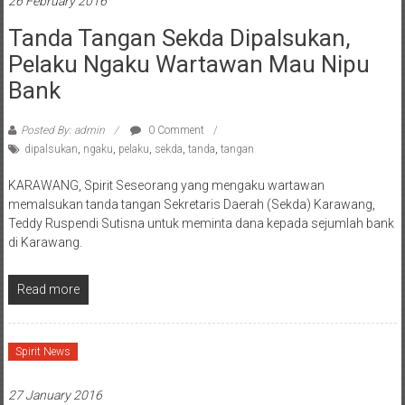
26 February 2016
Tanda Tangan Sekda Dipalsukan,
Pelaku Ngaku Wartawan Mau Nipu
Bank
Posted By: admin
0 Comment
dipalsukan
,
ngaku
,
pelaku
,
sekda
,
tanda
,
tangan
KARAWANG, Spirit Seseorang yang mengaku wartawan
memalsukan tanda tangan Sekretaris Daerah (Sekda) Karawang,
Teddy Ruspendi Sutisna untuk meminta dana kepada sejumlah bank
di Karawang.
Read more
Spirit News
27 January 2016