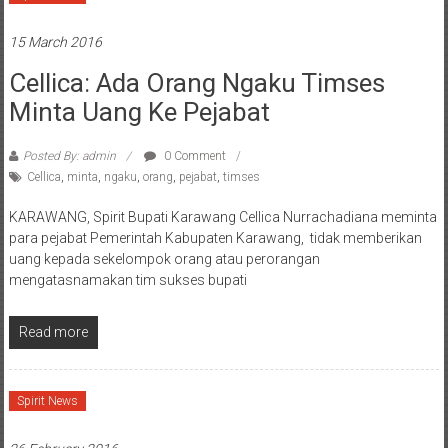
15 March 2016
Cellica: Ada Orang Ngaku Timses
Minta Uang Ke Pejabat
Posted By: admin
0 Comment
Cellica
,
minta
,
ngaku
,
orang
,
pejabat
,
timses
KARAWANG, Spirit Bupati Karawang Cellica Nurrachadiana meminta
para pejabat Pemerintah Kabupaten Karawang, tidak memberikan
uang kepada sekelompok orang atau perorangan
mengatasnamakan tim sukses bupati
Read more
Spirit News