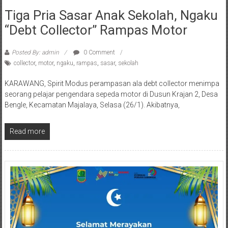
Tiga Pria Sasar Anak Sekolah, Ngaku
“Debt Collector” Rampas Motor
Posted By: admin
0 Comment
collector
,
motor
,
ngaku
,
rampas
,
sasar
,
sekolah
KARAWANG, Spirit Modus perampasan ala debt collector menimpa
seorang pelajar pengendara sepeda motor di Dusun Krajan 2, Desa
Bengle, Kecamatan Majalaya, Selasa (26/1). Akibatnya,
Read more