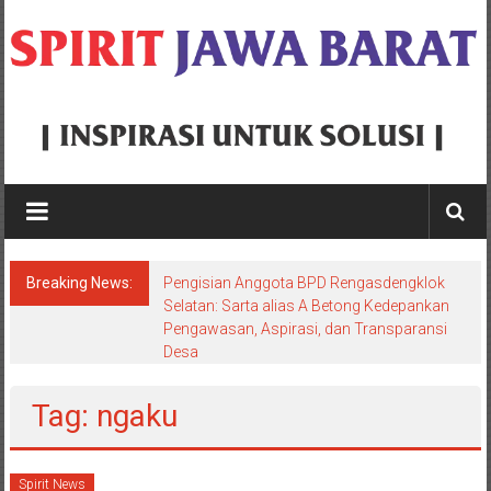
Skip
to
content
Spirit
Jawa
Barat
Breaking News:
Pengisian Anggota BPD Rengasdengklok
Inspirasi
Selatan: Sarta alias A Betong Kedepankan
Pengawasan, Aspirasi, dan Transparansi
Untuk
Desa
Solusi
Tag: ngaku
Spirit News