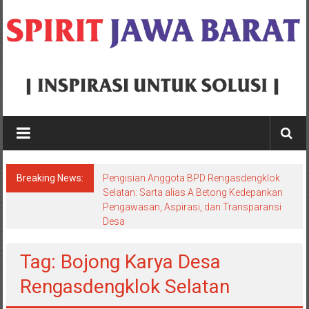
Skip
to
content
Spirit
Jawa
Barat
Breaking News:
Pengisian Anggota BPD Rengasdengklok
Inspirasi
Selatan: Sarta alias A Betong Kedepankan
Pengawasan, Aspirasi, dan Transparansi
Untuk
Desa
Solusi
Tag: Bojong Karya Desa
Rengasdengklok Selatan