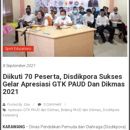
Spirit Educations
8 September 2021
Diikuti 70 Peserta, Disdikpora Sukses
Gelar Apresiasi GTK PAUD Dan Dikmas
2021
Posted By: Dea
0 Comment
Apresiasi GTK PAUD dan Dikmas
,
Bidang PAUD dan Dikmas
,
Disdikpora
Karawang
KARAWANG
– Dinas Pendidikan Pemuda dan Olahraga (Disdikpora)