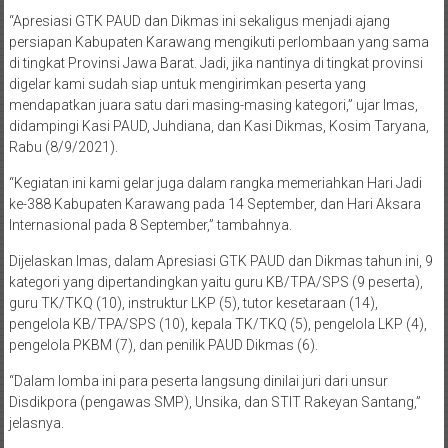
“Apresiasi GTK PAUD dan Dikmas ini sekaligus menjadi ajang
persiapan Kabupaten Karawang mengikuti perlombaan yang sama
di tingkat Provinsi Jawa Barat. Jadi, jika nantinya di tingkat provinsi
digelar kami sudah siap untuk mengirimkan peserta yang
mendapatkan juara satu dari masing-masing kategori,” ujar Imas,
didampingi Kasi PAUD, Juhdiana, dan Kasi Dikmas, Kosim Taryana,
Rabu (8/9/2021).
“Kegiatan ini kami gelar juga dalam rangka memeriahkan Hari Jadi
ke-388 Kabupaten Karawang pada 14 September, dan Hari Aksara
Internasional pada 8 September,” tambahnya.
Dijelaskan Imas, dalam Apresiasi GTK PAUD dan Dikmas tahun ini, 9
kategori yang dipertandingkan yaitu guru KB/TPA/SPS (9 peserta),
guru TK/TKQ (10), instruktur LKP (5), tutor kesetaraan (14),
pengelola KB/TPA/SPS (10), kepala TK/TKQ (5), pengelola LKP (4),
pengelola PKBM (7), dan penilik PAUD Dikmas (6).
“Dalam lomba ini para peserta langsung dinilai juri dari unsur
Disdikpora (pengawas SMP), Unsika, dan STIT Rakeyan Santang,”
jelasnya.