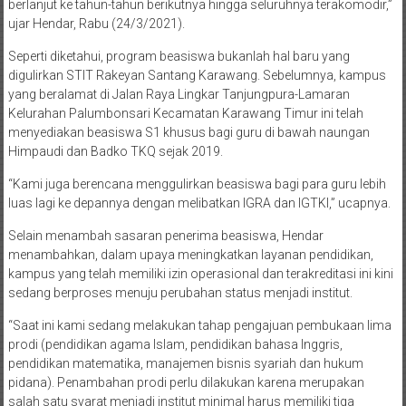
berlanjut ke tahun-tahun berikutnya hingga seluruhnya terakomodir,”
ujar Hendar, Rabu (24/3/2021).
Seperti diketahui, program beasiswa bukanlah hal baru yang
digulirkan STIT Rakeyan Santang Karawang. Sebelumnya, kampus
yang beralamat di Jalan Raya Lingkar Tanjungpura-Lamaran
Kelurahan Palumbonsari Kecamatan Karawang Timur ini telah
menyediakan beasiswa S1 khusus bagi guru di bawah naungan
Himpaudi dan Badko TKQ sejak 2019.
“Kami juga berencana menggulirkan beasiswa bagi para guru lebih
luas lagi ke depannya dengan melibatkan IGRA dan IGTKI,” ucapnya.
Selain menambah sasaran penerima beasiswa, Hendar
menambahkan, dalam upaya meningkatkan layanan pendidikan,
kampus yang telah memiliki izin operasional dan terakreditasi ini kini
sedang berproses menuju perubahan status menjadi institut.
“Saat ini kami sedang melakukan tahap pengajuan pembukaan lima
prodi (pendidikan agama Islam, pendidikan bahasa Inggris,
pendidikan matematika, manajemen bisnis syariah dan hukum
pidana). Penambahan prodi perlu dilakukan karena merupakan
salah satu syarat menjadi institut minimal harus memiliki tiga