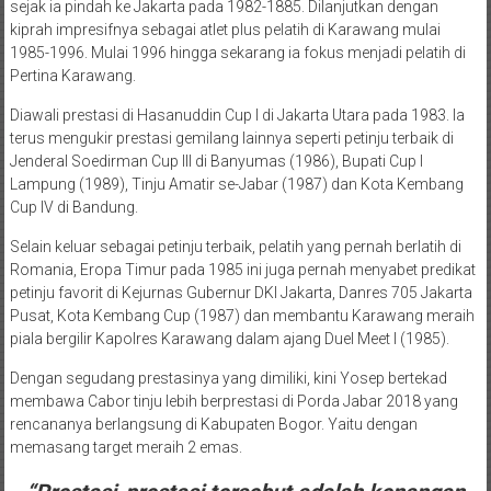
sejak ia pindah ke Jakarta pada 1982-1885. Dilanjutkan dengan
kiprah impresifnya sebagai atlet plus pelatih di Karawang mulai
1985-1996. Mulai 1996 hingga sekarang ia fokus menjadi pelatih di
Pertina Karawang.
Diawali prestasi di Hasanuddin Cup I di Jakarta Utara pada 1983. Ia
terus mengukir prestasi gemilang lainnya seperti petinju terbaik di
Jenderal Soedirman Cup III di Banyumas (1986), Bupati Cup I
Lampung (1989), Tinju Amatir se-Jabar (1987) dan Kota Kembang
Cup IV di Bandung.
Selain keluar sebagai petinju terbaik, pelatih yang pernah berlatih di
Romania, Eropa Timur pada 1985 ini juga pernah menyabet predikat
petinju favorit di Kejurnas Gubernur DKI Jakarta, Danres 705 Jakarta
Pusat, Kota Kembang Cup (1987) dan membantu Karawang meraih
piala bergilir Kapolres Karawang dalam ajang Duel Meet I (1985).
Dengan segudang prestasinya yang dimiliki, kini Yosep bertekad
membawa Cabor tinju lebih berprestasi di Porda Jabar 2018 yang
rencananya berlangsung di Kabupaten Bogor. Yaitu dengan
memasang target meraih 2 emas.