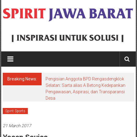
Skip
to
content
Spirit
Jawa
Barat
Breaking News:
Pengisian Anggota BPD Rengasdengklok
Inspirasi
Selatan: Sarta alias A Betong Kedepankan
Pengawasan, Aspirasi, dan Transparansi
Untuk
Desa
Solusi
Spirit Sports
21 March 2017