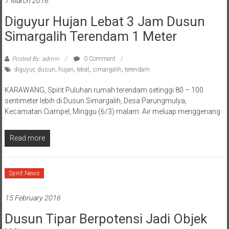
7 March 2016
Diguyur Hujan Lebat 3 Jam Dusun
Simargalih Terendam 1 Meter
Posted By: admin
0 Comment
diguyur
,
dusun
,
hujan
,
lebat
,
simargalih
,
terendam
KARAWANG, Spirit Puluhan rumah terendam setinggi 80 – 100
sentimeter lebih di Dusun Simargalih, Desa Parungmulya,
Kecamatan Ciampel, Minggu (6/3) malam. Air meluap menggenang
Read more
Spirit News
15 February 2016
Dusun Tipar Berpotensi Jadi Objek