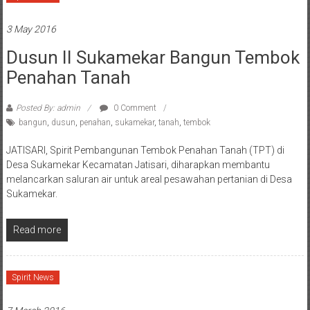
3 May 2016
Dusun II Sukamekar Bangun Tembok
Penahan Tanah
Posted By: admin
0 Comment
bangun
,
dusun
,
penahan
,
sukamekar
,
tanah
,
tembok
JATISARI, Spirit Pembangunan Tembok Penahan Tanah (TPT) di
Desa Sukamekar Kecamatan Jatisari, diharapkan membantu
melancarkan saluran air untuk areal pesawahan pertanian di Desa
Sukamekar.
Read more
Spirit News