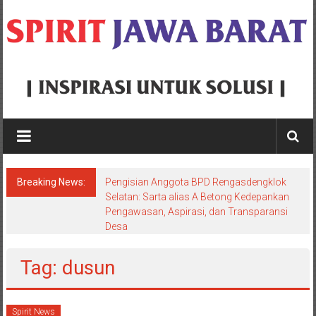
Skip
to
content
Spirit
Jawa
Barat
Breaking News:
Pengisian Anggota BPD Rengasdengklok
Inspirasi
Selatan: Sarta alias A Betong Kedepankan
Pengawasan, Aspirasi, dan Transparansi
Untuk
Desa
Solusi
Tag: dusun
Spirit News