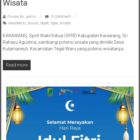
Wisata
Posted By: admin
0 Comment
berpotensi
,
dusun
,
objek
,
tipar
,
wisata
KARAWANG, Spirit Wakil Ketua I DPRD Kabupaten Karawang, Sri
Rahayu Agustina, sambangi potensi wisata yang dimiliki Desa
Kutamaneuh, Kecamatan Tegal Waru yang potensi wisatanya
Read more