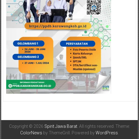
Copyright © 2026
Spirit Jawa Barat
. All rights reserved. Theme:
ColorNews
by ThemeGrill. Powered by
WordPress
.