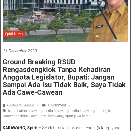
Spirit News
11 December 2023
Ground Breaking RSUD
Rengasdengklok Tanpa Kehadiran
Anggota Legislator, Bupati: Jangan
Sampai Ada Isu Tidak Baik, Saya Tidak
Ada Cawe-Cawean
Posted By: admin
0 Comment
berita harian karawang
,
berita karawang
,
berita karawang hari ini
,
berita
karawang terkini
,
Jawa Barat
,
karawang
,
spirit jawa barat
KARAWANG, Spirit
– Setelah melalui proses tender (lelang) yang