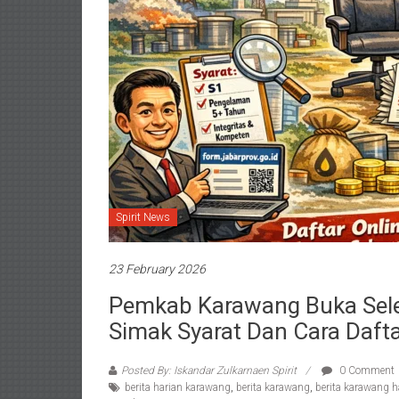
Spirit News
23 February 2026
Pemkab Karawang Buka Selek
Simak Syarat Dan Cara Dafta
Posted By: Iskandar Zulkarnaen Spirit
0 Comment
berita harian karawang
,
berita karawang
,
berita karawang ha