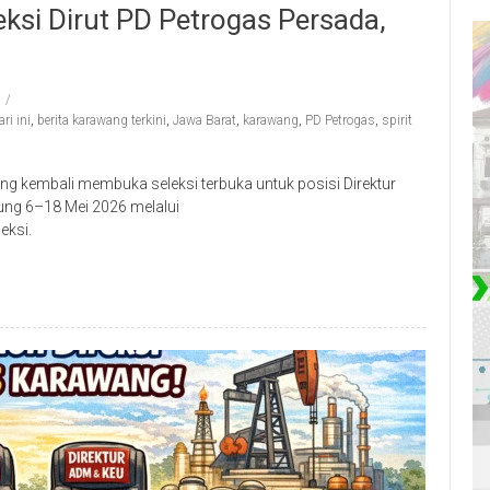
si Dirut PD Petrogas Persada,
ri ini
,
berita karawang terkini
,
Jawa Barat
,
karawang
,
PD Petrogas
,
spirit
 kembali membuka seleksi terbuka untuk posisi Direktur
ung 6–18 Mei 2026 melalui
ksi⁠.