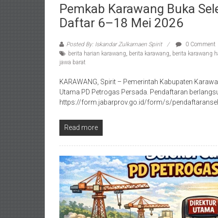
Pemkab Karawang Buka Selek
Daftar 6–18 Mei 2026
Posted By: Iskandar Zulkarnaen Spirit
0 Comment
berita harian karawang
,
berita karawang
,
berita karawang ha
jawa barat
KARAWANG, Spirit – Pemerintah Kabupaten Karawang
Utama PD Petrogas Persada. Pendaftaran berlangs
https://form.jabarprov.go.id/form/s/pendaftaransele
Read more