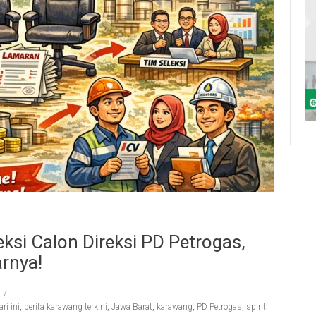
si Calon Direksi PD Petrogas,
rnya!
ri ini
,
berita karawang terkini
,
Jawa Barat
,
karawang
,
PD Petrogas
,
spirit