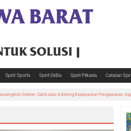
Spirit Sports
Spirit EkBis
Spirit Pilkada
Catatan Spir
sdengklok Selatan: Sarta alias A Betong Kedepankan Pengawasan, Asp