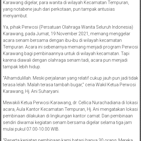
Karawang digelar, para wanita di wilayah Kecamatan Tempuran,
yang notabene jauh dari perkotaan, pun tampak antusias
menyambut.
Ya, pihak Perwosi (Persatuan Olahraga Wanita Seluruh Indonesia)
Karawang, pada Jumat, 19 November 2021, memang menggelar
acara senam bersama dengan ibu-ibu di wilayah kecamatan
Tempuran. Acara ini sebenarnya memang menjadi program Perwosi
Karawang bagi pembinaannya untuk di wilayah kecamatan. Tapi
karena diawali dengan olahraga senam tadi, acara pun menjadi
tampak lebih hidup.
“Alhamdulillah. Meski perjalanan yang relatif cukup jauh pun jadi tidak
terasa lelah. Malah terasa tambah bugar,” ceria Wakil Ketua Perwosi
Karawang, Hj. Ani Suharyani.
Mewakili Ketua Perwosi Karawang, dr. Cellica Nurachadiana di lokasi
acara, Aula Kantor Kecamatan Tempuran, Hj. Ani mengatakan lokasi
pembinaan dilakukan di lingkungan kantor camat. Dan pembinaan
sendiri diwarnai kegiatan senam bersama digelar selama tiga jam
mulai pukul 07.00-10.00 WIB.
“Peserta kegiatan pembinaan kami batasi hanya 30 orang. Mereka