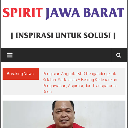
Skip
to
content
Spirit
Jawa
Barat
Breaking News:
Pengisian Anggota BPD Rengasdengklok
Inspirasi
Selatan: Sarta alias A Betong Kedepankan
Pengawasan, Aspirasi, dan Transparansi
Untuk
Desa
Solusi