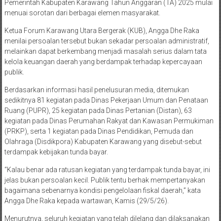
Pemerintah Kabupaten Karawang Tahun Anggaran (TA) 2025 mulai
menuai sorotan dari berbagai elemen masyarakat.
Ketua Forum Karawang Utara Bergerak (KUB), Angga Dhe Raka
menilai persoalan tersebut bukan sekadar persoalan administratif,
melainkan dapat berkembang menjadi masalah serius dalam tata
kelola keuangan daerah yang berdampak terhadap kepercayaan
publik.
Berdasarkan informasi hasil penelusuran media, ditemukan
sedikitnya 81 kegiatan pada Dinas Pekerjaan Umum dan Penataan
Ruang (PUPR), 25 kegiatan pada Dinas Pertanian (Distan), 63
kegiatan pada Dinas Perumahan Rakyat dan Kawasan Permukiman
(PRKP), serta 1 kegiatan pada Dinas Pendidikan, Pemuda dan
Olahraga (Disdikpora) Kabupaten Karawang yang disebut-sebut
terdampak kebijakan tunda bayar.
“Kalau benar ada ratusan kegiatan yang terdampak tunda bayar, ini
jelas bukan persoalan kecil. Publik tentu berhak mempertanyakan
bagaimana sebenarnya kondisi pengelolaan fiskal daerah,” kata
Angga Dhe Raka kepada wartawan, Kamis (29/5/26).
Menurutnya, seluruh kegiatan yang telah dilelang dan dilaksanakan