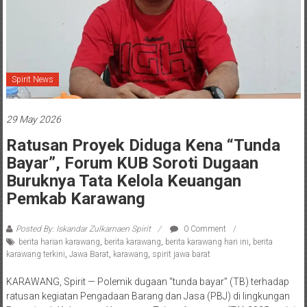
Spirit News
29 May 2026
Ratusan Proyek Diduga Kena “Tunda
Bayar”, Forum KUB Soroti Dugaan
Buruknya Tata Kelola Keuangan
Pemkab Karawang
Posted By: Iskandar Zulkarnaen Spirit
0 Comment
berita harian karawang
,
berita karawang
,
berita karawang hari ini
,
berita
karawang terkini
,
Jawa Barat
,
karawang
,
spirit jawa barat
KARAWANG, Spirit — Polemik dugaan “tunda bayar” (TB) terhadap
ratusan kegiatan Pengadaan Barang dan Jasa (PBJ) di lingkungan