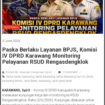
Spirit News
3 June 2026
Paska Berlaku Layanan BPJS, Komisi
IV DPRD Karawang Monitoring
Pelayanan RSUD Rengasdengklok
Posted By: Iskandar Zulkarnaen Spirit
0 Comment
berita harian karawang
,
berita karawang
,
berita karawang hari ini
,
berita
karawang terkini
,
Jawa Barat
,
karawang
,
spirit jawa barat
KARAWANG, Spirit
– Komisi IV DPRD Kabupaten Karawang
melakukan kunjungan kerja dan monitoring ke RSUD
Rengasdengklok, Rabu (3/6/2026). Kunjungan dilakukan untuk