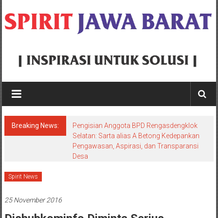
Skip
to
content
Spirit
Jawa
Barat
Breaking News:
Pengisian Anggota BPD Rengasdengklok
Inspirasi
Selatan: Sarta alias A Betong Kedepankan
Pengawasan, Aspirasi, dan Transparansi
Untuk
Desa
Solusi
Spirit News
25 November 2016