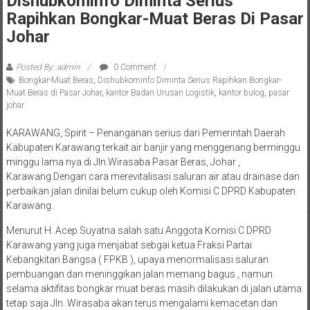
Dishubkominfo Diminta Serius
Rapihkan Bongkar-Muat Beras Di Pasar
Johar
Posted By: admin
0 Comment
Bongkar-Muat Beras
,
Dishubkominfo Diminta Serius Rapihkan Bongkar-
Muat Beras di Pasar Johar
,
kantor Badan Urusan Logistik
,
kantor bulog
,
pasar
johar
KARAWANG, Spirit – Penanganan serius dari Pemerintah Daerah
Kabupaten Karawang terkait air banjir yang menggenang berminggu
minggu lama nya di Jln.Wirasaba Pasar Beras, Johar ,
Karawang.Dengan cara merevitalisasi saluran air atau drainase dan
perbaikan jalan dinilai belum cukup oleh Komisi C DPRD Kabupaten
Karawang.
Menurut H. Acep Suyatna salah satu Anggota Komisi C DPRD
Karawang yang juga menjabat sebgai ketua Fraksi Partai
Kebangkitan Bangsa ( FPKB ), upaya menormalisasi saluran
pembuangan dan meninggikan jalan memang bagus , namun
selama aktifitas bongkar muat beras masih dilakukan di jalan utama
tetap saja Jln. Wirasaba akan terus mengalami kemacetan dan