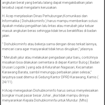
angkutan berat yang berlalu lalang dapat mengakibatkan jalan
tersebut cepat mengalami kerusakan.
H. Acep menjelaskan Dinas Perhubungan,Komunikasi dan
Informatika ( Dishubkominfo ) harus mampu memberikan solusi.
Apakah melalui pengalihan lalu lintas atau merubah jalur keluar
masuk angkutan beras sehingga tidak terus beraktifitas di badan
jalan.
” Dishubkominfo atau bekerja sama dengan dinas terkait lainnya,
mencari cara agar masyarakat tidak terus dirugikan,” jelasnya.
” Merubah jalur atau melakukan pengadaan jalur baru, contohnya
misalkan bisa dilakukan sementara di depan Kantor Bulog ( Badan
Urusan Logistik ) yang ada di Kelurahan Nagasari, Kecamatan
Karawang Barata, sambil menunggu perbaikan jalan selesai,”
lanjutnya saat ditemui di Gedung Kantor DPRD Karawang, Kamis (
24/11).
H.Acep menegaskan Dishubkominfo harus serius menyelesaikan
bongkar muat pasar besar Johar , jika tidak mampu dirinya
menyarankan Kepala Dishubkominfa untuk Mundur. (Mhs)