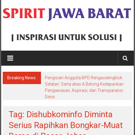
Skip
to
content
Spirit
Jawa
Barat
Breaking News:
Pengisian Anggota BPD Rengasdengklok
Inspirasi
Selatan: Sarta alias A Betong Kedepankan
Pengawasan, Aspirasi, dan Transparansi
Untuk
Desa
Solusi
Tag: Dishubkominfo Diminta
Serius Rapihkan Bongkar-Muat