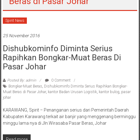
Beras di Pasar Johar
Spirit News
25 November 2016
Dishubkominfo Diminta Serius
Rapihkan Bongkar-Muat Beras Di
Pasar Johar
Posted By: admin
0 Comment
Bongkar-Muat Beras
,
Dishubkominfo Diminta Serius Rapihkan Bongkar-
Muat Beras di Pasar Johar
,
kantor Badan Urusan Logistik
,
kantor bulog
,
pasar
johar
KARAWANG, Spirit – Penanganan serius dari Pemerintah Daerah
Kabupaten Karawang terkait air banjir yang menggenang berminggu
minggu lama nya di Jln.Wirasaba Pasar Beras, Johar
Read more