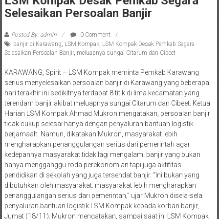
LSM Kompak Desak Pemkab Segara
Selesaikan Persoalan Banjir
Posted By: admin
0 Comment
banjir di Karawang
,
LSM Kompak
,
LSM Kompak Desak Pemkab Segara
Selesaikan Persoalan Banjir
,
meluapnya sungai Citarum dan Cibeet
KARAWANG, Spirit – LSM Kompak meminta Pemkab Karawang
serius menyelesaikan persoalan banjir di Karawang yang beberapa
hari terakhir ini sedikitnya terdapat 8 titik di lima kecamatan yang
terendam banjir akibat meluapnya sungai Citarum dan Cibeet. Ketua
Harian LSM Kompak Ahmad Mukron mengatakan, persoalan banjir
tidak cukup selesai hanya dengan penyaluran bantuan logistik
berjamaah. Namun, dikatakan Mukron, masyarakat lebih
mengharapkan penanggulangan serius dari pemerintah agar
kedepannya masyarakat tidak lagi mengalami banjir yang bukan
hanya mengganggu roda perekonomian tapi juga aktifitas
pendidikan di sekolah yang juga tersendat banjir. “Ini bukan yang
dibutuhkan oleh masyarakat. masyarakat lebih mengharapkan
penanggulangan serius dari pemerintah,” ujar Mukron disela-sela
penyaluran bantuan logistik LSM Kompak kepada korban banjir,
Jumat (18/11). Mukron mengatakan, sampai saat ini LSM Kompak