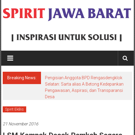
Skip
to
content
Spirit
Jawa
Barat
Breaking News:
Pengisian Anggota BPD Rengasdengklok
Inspirasi
Selatan: Sarta alias A Betong Kedepankan
Pengawasan, Aspirasi, dan Transparansi
Untuk
Desa
Solusi
Spirit EkBis
21 November 2016