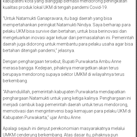
kabupaten/kota yang dianggap berhasil mendorong peningkatan
kualitas produk lokal UKM di tengah pandemi Covid-19.
“Untuk Natamukti Ganapravara, itu bagi daerah yang bisa
mempertahankan peringkat Natamukti Nindya. Saya berharap para
pelaku UKM bisa survive dan bertahan, untuk bisa berinovasi dan
mengeluarkan inovasi agar keluar dari permasalahan ini. Pemerintah
daerah juga didorong untuk membantu para pelaku usaha agar bisa
bertahan ditengah pandemi,” jelasnya.
Dengan penghargaan tersebut, Bupati Purwakarta Ambu Anne
merasa bangga. Kedepan, pihaknya menargetkan akan terus
berupaya mendorong supaya sektor UMKM di wilayahnya terus
berkembang.
“Alhamdulillah, pemerintah kabupaten Purwakarta mendapatkan
penghargaan Natamukti untuk yang ketiga kalinya. Penghargaan ini
menjadi cambuk bagi pemerintah daerah untuk terus mendorong,
memotivasi dan mengintervensi bagi kemajuan para pelaku UKM di
Kabupaten Purwakarta,” ujar Ambu Anne.
Apalagi sejauh ini denyut perekonomian masyarakatnya melalui
UMKM cenderung berkembang. Atas dasar itu, pihaknya pun