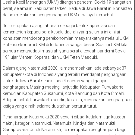
Usaha Kecil Menengah (UKM) ditengah pandemi Covid-19 sangatlah
berat, selama ini kabupaten terkecil kedua di Jawa Barat ini konsisten
dalam melakukan pengembangan UKM di wilayah tersebut.
“Ini merupakan ajang tahunan sebagai bentuk apresiasi dari
kementerian kepada para kepala daerah yang selama ini dinilai
konsisten mendorong perekonomian masyarakatnya melalui UKM.
Potensi ekonomi UKM di Indonesia sangat besar. Saat ini UKM kita
semua menghadapi masalah yang berat ditengah pandemi Covid-
19,” ujar Menteri Koperasi dan UKM Teten Masduki.
Dalam ajang Natamukti 2020, ia menambahkan, ada sebanyak 37
kabupaten/kota di Indonesia yang terpilih mendapat penghargaan.
Untuk di Jawa Barat sendiri, ada 4 daerah yang diganjar
penghargaan. Masing-masing, lanjut dia, Kabupaten Purwakarta,
kemudian Kabupaten Sukabumi, Kota Bandung dan Kota Cimahi.
Adapun untuk Purwakarta sendiri, kata dia, merupakan penghargaan
ketiga yang diraih selama dua tahun berturut-turut.
Penghargaan Natamukti 2020 sendiri dibagi kedalam tiga kategori.
Yakni, kategori Natamukti, Natamukti Nindya dan Natamukti
Ganapravara. Untuk Natamukti, itu merupakan penghargaan bagi