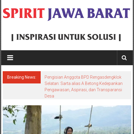
Skip
to
content
Spirit
Jawa
Barat
Breaking News:
Pengisian Anggota BPD Rengasdengklok
Inspirasi
Selatan: Sarta alias A Betong Kedepankan
Pengawasan, Aspirasi, dan Transparansi
Untuk
Desa
Solusi