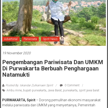
Advertorial
Pariwisata
Spirit News
19 November 2020
Pengembangan Pariwisata Dan UMKM
Di Purwakarta Berbuah Penghargaan
Natamukti
Posted By: Iskandar Zulkarnaen Spirit
0 Comment
Ambu Anne
,
bupati purwakarta
,
Jawa Barat
,
purwakarta
,
spirit jawa barat
PURWAKARTA, Spirit
– Dorong pemulihan ekonomi masyarakat
melalui pariwisata dan UMKM yang menyertainya, Pemerintah