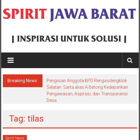
Skip
to
content
Spirit
Jawa
Barat
Breaking News:
Pengisian Anggota BPD Rengasdengklok
Inspirasi
Selatan: Sarta alias A Betong Kedepankan
Pengawasan, Aspirasi, dan Transparansi
Untuk
Desa
Solusi
Tag: tilas
Spirit News