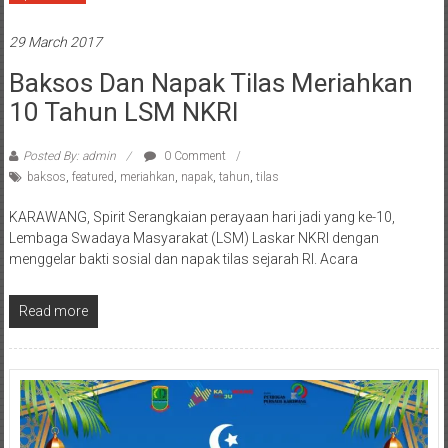
29 March 2017
Baksos Dan Napak Tilas Meriahkan
10 Tahun LSM NKRI
Posted By: admin
0 Comment
baksos
,
featured
,
meriahkan
,
napak
,
tahun
,
tilas
KARAWANG, Spirit Serangkaian perayaan hari jadi yang ke-10,
Lembaga Swadaya Masyarakat (LSM) Laskar NKRI dengan
menggelar bakti sosial dan napak tilas sejarah RI. Acara
Read more